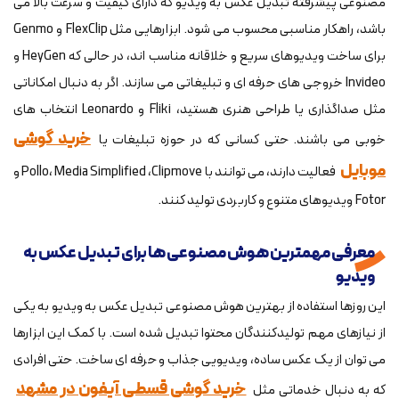
مصنوعی پیشرفته تبدیل عکس به ویدیو که دارای کیفیت و سرعت بالا می
باشد، راهکار مناسبی محسوب می شود. ابزارهایی مثل FlexClip و Genmo
برای ساخت ویدیوهای سریع و خلاقانه مناسب اند، در حالی که HeyGen و
Invideo خروجی های حرفه ای و تبلیغاتی می سازند. اگر به دنبال امکاناتی
مثل صداگذاری یا طراحی هنری هستید، Fliki و Leonardo انتخاب های
خرید گوشی
خوبی می باشند. حتی کسانی که در حوزه تبلیغات یا
موبایل
فعالیت دارند، می توانند با Pollo، Media Simplified ،Clipmove و
Fotor ویدیوهای متنوع و کاربردی تولید کنند.
معرفی مهمترین هوش مصنوعی ها برای تبدیل عکس به
ویدیو
این روزها استفاده از بهترین هوش مصنوعی تبدیل عکس به ویدیو به یکی
از نیازهای مهم تولیدکنندگان محتوا تبدیل شده است. با کمک این ابزارها
می توان از یک عکس ساده، ویدیویی جذاب و حرفه ای ساخت. حتی افرادی
خرید گوشی قسطی آیفون در مشهد
که به دنبال خدماتی مثل