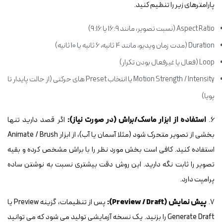
پارامترهای زیر را تنظیم کنید.
Aspect Ratio (نسبت تصویر، مانند 16:9 یا 9:16)
Duration (مدت زمان ویدیو، مانند 4 ثانیه، 6 ثانیه یا 10 ثانیه)
Loop (فعال یا غیرفعال بودن تکرار)
Motion Strength / Intensity یا انتخاب Preset های حرکتی (از حالت پایدار تا
پویا)
6.
استفاده از ابزار ماسک/براش (در صورت نیاز):
اگر قصد دارید تنها
بخشی از تصویر متحرک شود (مثلا آسمان یا آب)، از ابزار Animate / Brush
استفاده کنید. کافی است بخش مورد نظر را با براش مشخص کرده و بقیه
تصویر را ثابت نگه دارید. این روش دقت بیشتری نسبت به نوشتن ساده
پرامپت دارد.
7.
پیش نمایش (Preview / Draft):
پس از تنظیمات، گزینه Preview یا
Generate Draft را بزنید. یک نسخه آزمایشی تولید می شود که می توانید