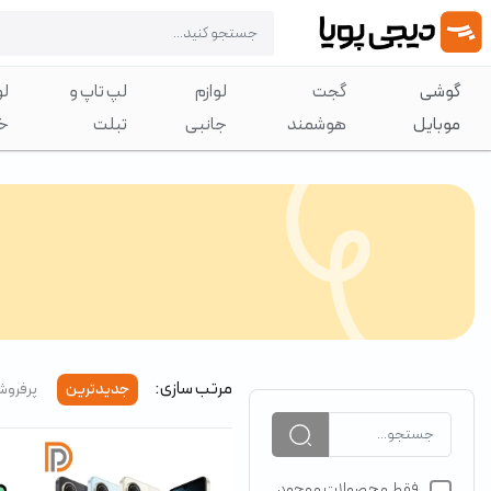
گوشی
گجت
لوازم
لپ تاپ و
لو
موبایل
هوشمند
جانبی
تبلت
خ
مرتب سازی:
جدیدترین
پرفروش
فقط محصولات موجود