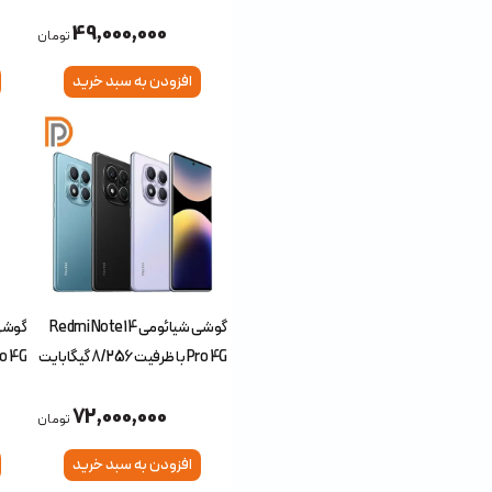
(چین
49,000,000
تومان
افزودن به سبد خرید
گوشی شیائومی Redmi Note 14
Pro 4G با ظرفیت 8/256 گیگابایت
(گلوب
72,000,000
تومان
افزودن به سبد خرید