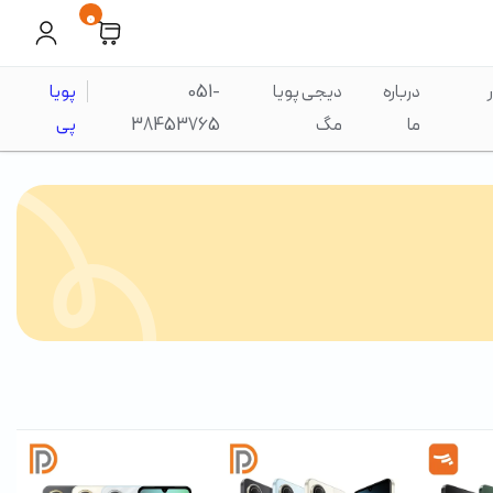
0
درباره
دیجی پویا
051-
پویا
ما
مگ
38453765
پی