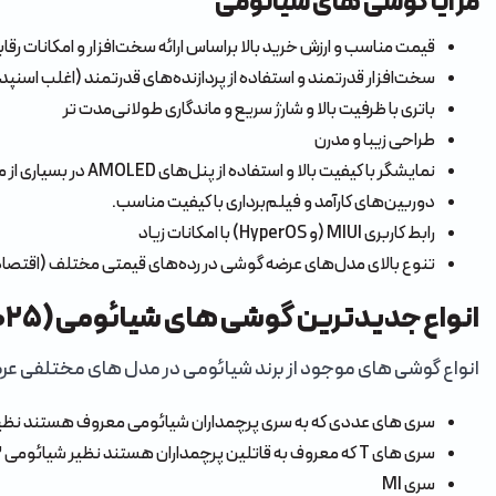
مزایا گوشی های شیائومی
قیمت مناسب و ارزش خرید بالا براساس ارائه سخت‌افزار و امکانات رقابتی
سخت‌افزار قدرتمند و استفاده از پردازنده‌های قدرتمند (اغلب اسنپدر
باتری با ظرفیت بالا و شارژ سریع و ماندگاری طولانی‌مدت تر
طراحی زیبا و مدرن
نمایشگر با کیفیت بالا و استفاده از پنل‌های AMOLED در بسیاری از مدل‌ها با نرخ تازه‌سازی بالا (90، 120 یا بیشتر)
دوربین‌های کارآمد و فیلم‌برداری با کیفیت مناسب.
رابط کاربری MIUI (و HyperOS) با امکانات زیاد
تنوع بالای مدل‌های عرضه گوشی در رده‌های قیمتی مختلف (اقتصادی،
انواع جدیدترین گوشی‌ های شیائومی (۲۰۲۵)
انواع گوشی های موجود از برند شیائومی در مدل های مختلفی عرضه
سری های عددی که به سری پرچمداران شیائومی معروف هستند نظیر aomi 14 Pro، Xiaomi 13pro
سری های T که معروف به قاتلین پرچمداران هستند نظیر شیائومی ۱۳ تی، 14 T
سری MI