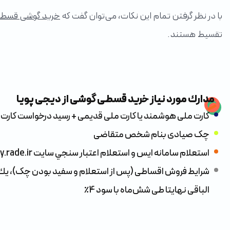
با در نظر گرفتن تمام این نکات، می‌توان گفت که
خرید گوشی قسطی
تقسیط هستند.
مدارك مورد نياز خرید قسطی گوشی از دیجی پویا
كارت ملی هوشمند يا كارت ملی قديمی + رسيد درخواست كارت
چک صيادی بنام شخص متقاضی
استعلام سامانه ايس و استعلام اعتبار سنجي سايت my.rade.ir
شرايط فروش اقساطی (پس از استعلام و سفید بودن چک)، ي
الباقی نهايتا طی شش‌ماه با سود 4٪؜