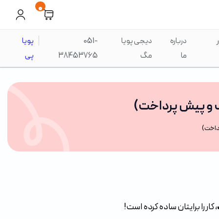
0
درباره
دیجی پویا
051-
پویا
ما
مگ
38453765
پی
 و پیش پرداخت)
داخت)
، کار را برایتان ساده کرده است!