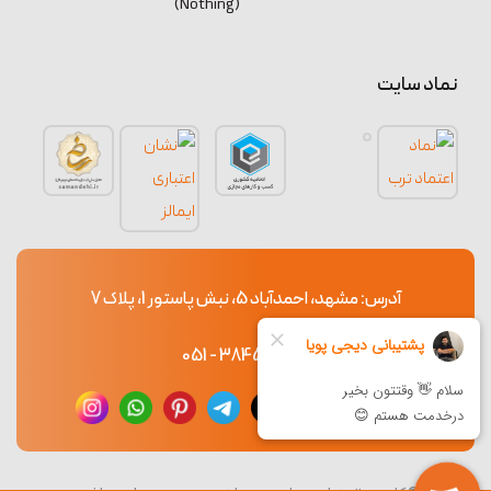
(Nothing)
نماد سایت
آدرس: مشهد، احمدآباد 5، نبش پاستور 1، پلاک 7
38453765 - 051