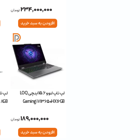
 6GB
234,000,000
تومان
افزودن به سبد خرید
لپ تاپ لنوو 15.6 اینچی LOQ
 8GB
Gaming i7 13650HX 16GB
2SSD
512SSD RTX3050 6GB
189,000,000
تومان
افزودن به سبد خرید