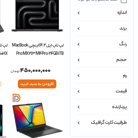
اندازه
برند
رنگ
لپ تاپ اپل 14.2 اینچی MacBook
80HX
Pro MX2J3 M4Pro 24GB 1TB
حجم
0 8GB
SSD
450,000,000
تومان
رم
افزودن به سبد خرید
قیمت
پردازنده
ظرفیت کارت گرافیک