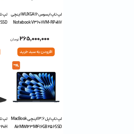
لپ تاپ ایسوس 16 WUXGA اینچی
2SSD
Notebook V3607VM-RP011 i7
240H 16GB 1TB SSD RTX5050
265,000,000
8G
تومان
افزودن به سبد خرید
لپ تاپ اپل 13.6 اینچی MacBook
620H
Air MW123 M4 16GB 256SSD