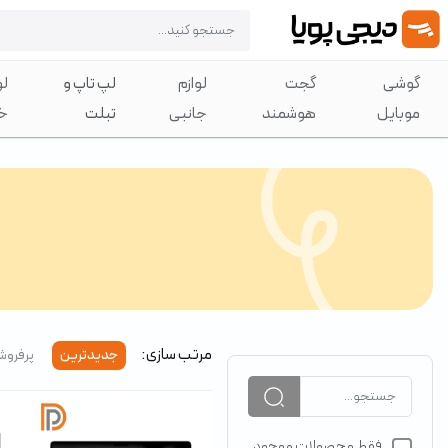
گوشی
گجت
لوازم
لپ تاپ و
لو
موبایل
هوشمند
جانبی
تبلت
خ
مرتب سازی:
جدیدترین
پرفروش
فقط محصولات موجود