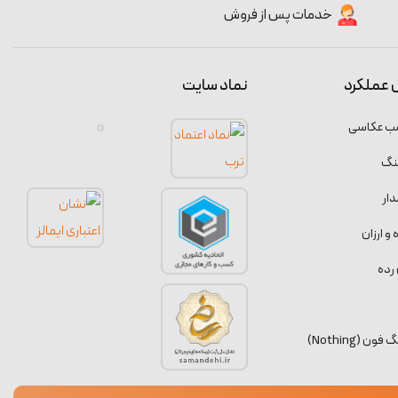
خدمات پس از فروش
 عملکرد
نماد سایت
سب عکاسی
نگ
ار
 ارزان
رده
 (Nothing)