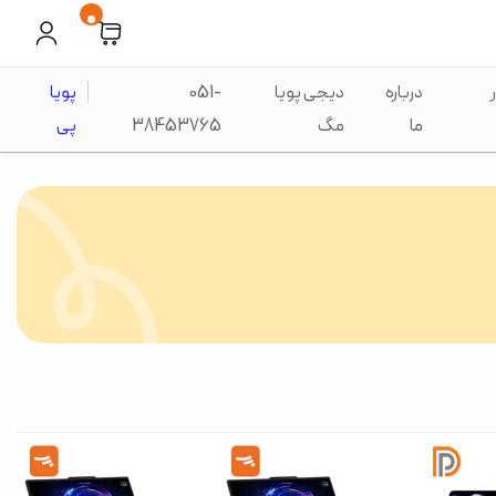
0
درباره
دیجی پویا
051-
پویا
ما
مگ
38453765
پی