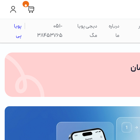
0
درباره
دیجی پویا
051-
پویا
ما
مگ
38453765
پی