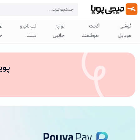
گوشی
گجت
لوازم
لپ تاپ و
لو
موبایل
هوشمند
جانبی
تبلت
خ
پویا 