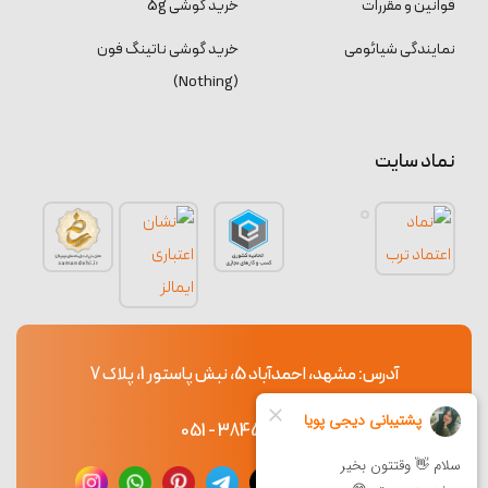
قوانین و مقررات
خرید گوشی 5g
نمایندگی شیائومی
خرید گوشی ناتینگ فون
(Nothing)
نماد سایت
آدرس: مشهد، احمدآباد 5، نبش پاستور 1، پلاک 7
38453765 - 051