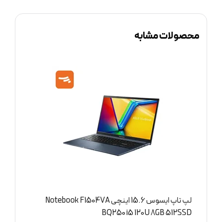
محصولات مشابه
لپ تاپ ایسوس 16 اینچی Notebook F1605VA i7
1355U 16GB 512SSD WUXGA