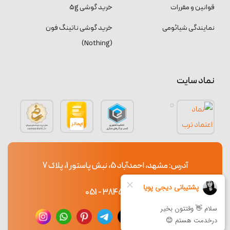
قوانین و مقررات
خرید گوشی 5g
نمایندگی شیائومی
خرید گوشی ناتینگ فون
(Nothing)
نماد سایت
آدرس: مشهد، احمدآباد 5، نبش پاستور 1، پلاک 7
38453765 - 051