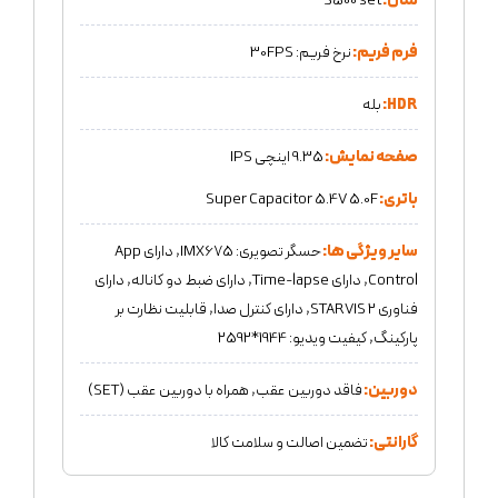
مدل:
S500 set
فرم فریم:
نرخ فریم: 30FPS
HDR:
بله
صفحه نمایش:
9.35 اینچی IPS
باتری:
Super Capacitor 5.4V 5.0F
سایر ویژگی ها:
حسگر تصویری: IMX675, دارای App
Control, دارای Time-lapse, دارای ضبط دو کاناله, دارای
فناوری STARVIS 2, دارای کنترل صدا, قابلیت نظارت بر
پارکینگ, کیفیت ویدیو: 1944*2592
دوربین:
فاقد دوربین عقب, همراه با دوربین عقب (SET)
گارانتی:
تضمین اصالت و سلامت کالا