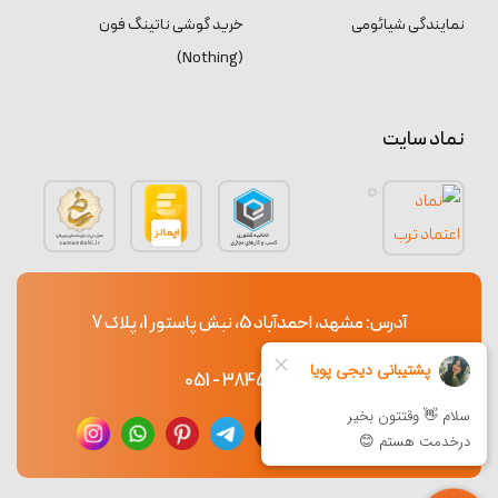
نمایندگی شیائومی
خرید گوشی ناتینگ فون
(Nothing)
نماد سایت
آدرس: مشهد، احمدآباد 5، نبش پاستور 1، پلاک 7
38453765 - 051