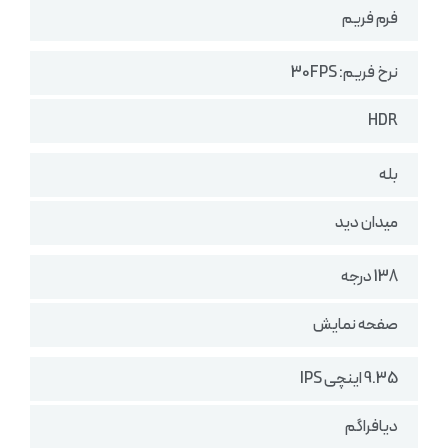
فرم فریم
نرخ فریم: 30FPS
HDR
بله
میدان دید
138 درجه
صفحه نمایش
9.35 اینچی IPS
دیافراگم