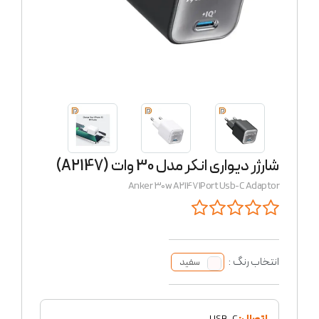
شارژر دیواری انکر مدل 30 وات (A2147)
Anker 30w A2147 1Port Usb-C Adaptor
انتخاب رنگ :
سفید