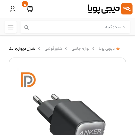
0
دیجی پویا
لوازم جانبی
شارژر گوشی
شارژر دیواری انکر مدل 30 وات (A2147)