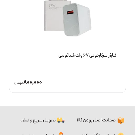
شارژر بی سیم 15 وات و پایه نگهدارنده انکر مدل
A25M7
4,200,000
800,0
تومان
تو
ضمانت اصل بودن کالا
تحویل سریع و آسان