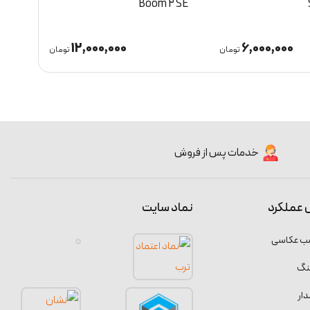
go 4
Select 3
8,800,000
12,000,000
تومان
تومان
خدمات پس از فروش
 عملکرد
نماد سایت
سب عکاسی
نگ
ار