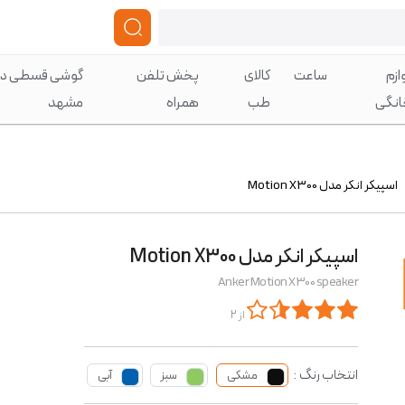
ازم
ساعت
کالای
پخش تلفن
گوشی قسطی در
انگی
طب
همراه
مشهد
اسپیکر انکر مدل Motion X300
اسپیکر انکر مدل Motion X300
Anker Motion X300 speaker
از 2
انتخاب رنگ :
مشکی
سبز
آبی