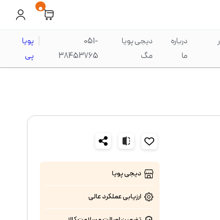
0
درباره
دیجی پویا
051-
پویا
ما
مگ
38453765
پی
دیجی پویا
ارزیابی عملکرد
عالی
تضمین اصالت و سلامت کالا