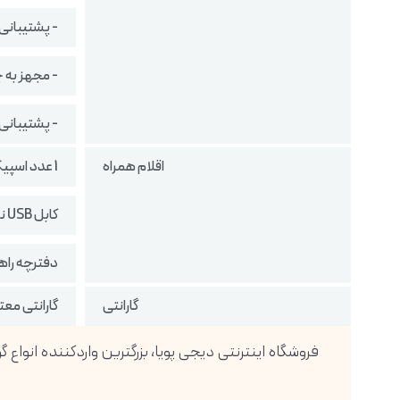
- پشتیبانی از کدک صوتی DAC
- مجهز به چ
- پشتیبانی از
اقلام همراه
1 عدد اسپیکر
کابل USB نوع C
دفترچه راه
گارانتی
گارانتی معتبر