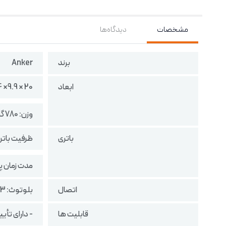
مشخصات
دیدگاه‌ها
برند
Anker
ابعاد
20 × 9.9× 5.4 سانتیمتر
وزن: 780 گرم
باتری
ظرفیت باتری: 3350 میلی
مدت زمان پخش: حداکثر
اتصال
بلوتوث: 5.3
قابلیت ها
- دارای تأییدیه Hi-Res Audio و ireless