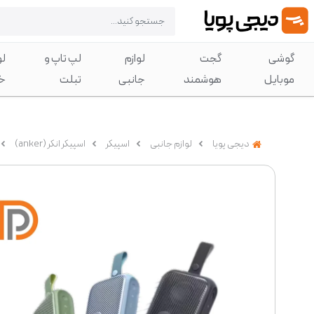
گوشی
گجت
لوازم
لپ تاپ و
لو
موبایل
هوشمند
جانبی
تبلت
خ
دیجی پویا
لوازم جانبی
اسپیکر
اسپیکر انکر (anker)