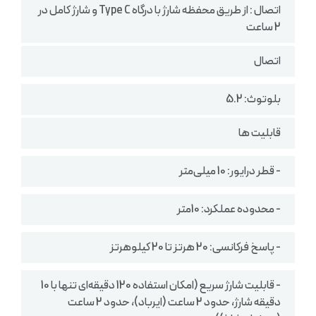
اتصال : از طریق محفظه شارژ با درگاه Type C و شارژ کامل در
2 ساعت
اتصال
بلوتوث: 5.2
قابلیت ها
- قطر درایور: 10 میلی‌متر
- محدوده عملکرد: 10متر
- پاسخ فرکانسی: 20 هرتز تا 20 کیلوهرتز
- قابلیت شارژ سریع (امکان استفاده 120 دقیقه‌ای تنها با 10
دقیقه شارژ، حدود 2 ساعت (ایرباد)، حدود 2 ساعت