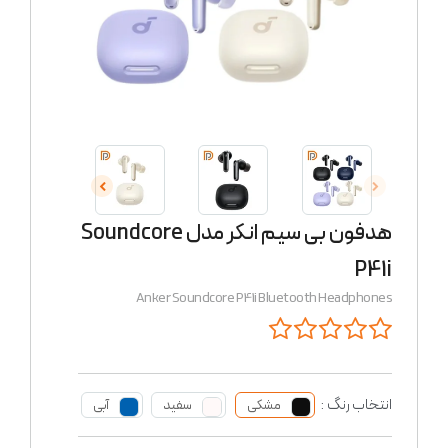
هدفون بی سیم انکر مدل Soundcore
P41i
Anker Soundcore P41i Bluetooth Headphones
انتخاب رنگ :
مشکی
سفید
آبی