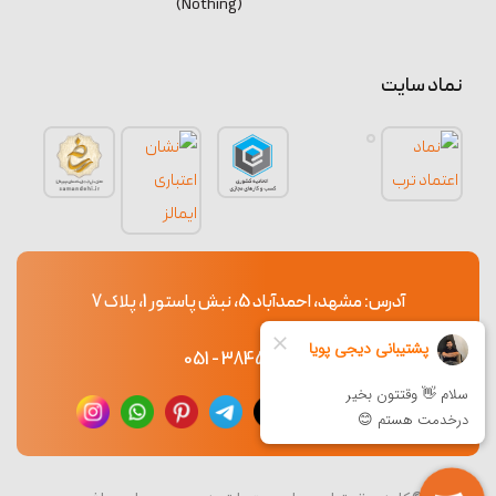
(Nothing)
نماد سایت
آدرس: مشهد، احمدآباد 5، نبش پاستور 1، پلاک 7
38453765 - 051