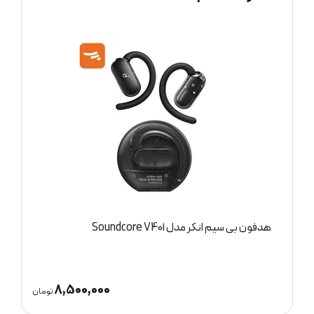
هدفون بی سیم انکر مدل Soundcore Liberty 4 pro
15,000,000
8,
تومان
تومان