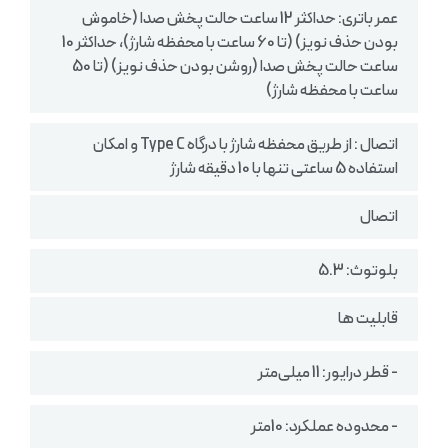
عمر باتری: حداکثر 12 ساعت حالت پخش صدا (خاموش
بودن حذف نویز) (تا 60 ساعت با محفظه شارژ)، حداکثر 10
ساعت حالت پخش صدا (روشن بودن حذف نویز) (تا 50
ساعت با محفظه شارژ)
اتصال : از طریق محفظه شارژ با درگاه Type C و امکان
استفاده 5 ساعتی تنها با 10 دقیقه شارژ
اتصال
بلوتوث: 5.3
قابلیت ها
- قطر درایور: 11 میلی‌متر
- محدوده عملکرد: 10متر