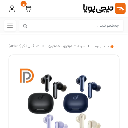
0
دیجی پویا
خرید هندزفری و هدفون
هدفون انکر (anker)