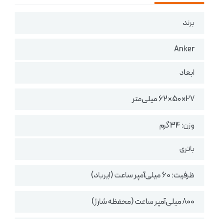
برند
Anker
ابعاد
27×50×62 میلی‌متر
وزن: 34 گرم
باتری
ظرفیت: 60 میلی‌آمپر ساعت (ایرباد)
800 میلی‌آمپر ساعت (محفظه شارژ)