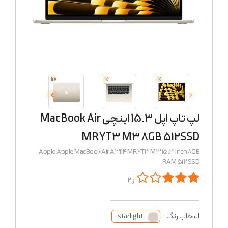
لپ تاپ اپل 15.3 اینچی MacBook Air
MRYT3 M3 8GB 512SSD
Apple Apple MacBook Air A3114 MRYT3 M3 15.3 Inch 8GB
RAM 512 SSD
از 2
انتخاب رنگ :
starlight