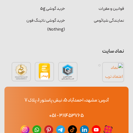
قوانین و مقررات
خرید گوشی 5g
نمایندگی شیائومی
خرید گوشی ناتینگ فون
(Nothing)
نماد سایت
آدرس: مشهد، احمدآباد 5، نبش پاستور 1، پلاک 7
38453765 - 051