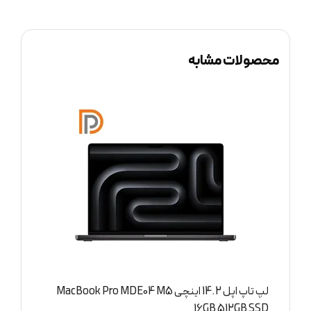
محصولات مشابه
لپ تاپ اپل 14.2 اینچی MacBook Pro MDE04 M5
D
16GB 512GB SSD