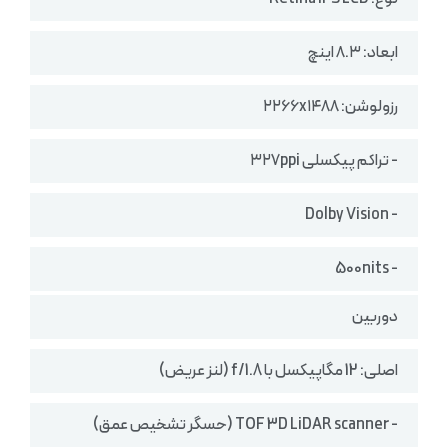
ابعاد: ۸.۳ اینچ
رزولوشن: ۲۲۶۶x۱۴۸۸
- تراکم پیکسلی ۳۲۷ppi
- Dolby Vision
- 500nits
دوربین
اصلی: 12 مگاپیکسل با f/1.8 (لنز عریض)
- TOF 3D LiDAR scanner (حسگر تشخیص عمق)