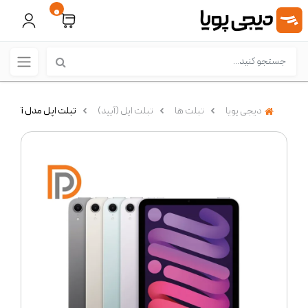
0
دیجی پویا
تبلت ها
تبلت اپل (آیپد)
تبلت اپل مدل iPad Mini A17 Pro 8.3 inch Wi-Fi با حافظه 128 گیگابایت