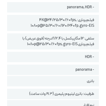
- panorama, HDR
فیلم‌برداری: 4K@24/25/30/60fps,
1080p@25/30/60/120/240fp ,gyro-EIS
سلفی: 12 مگاپیکسل با f/2.4درجه (فوق عریض) با
فیلم‌برداری 1080p@25/30/60fps, gyro-EIS
- HDR
- panorama
باتری
ظرفیت: باتری لیتیوم پلیمری (۱۹.۳ وات ساعت)
نرم افزار