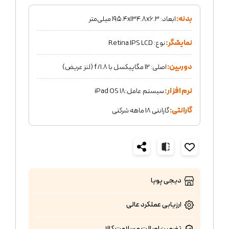
بدنه:
ابعاد: ۱۹۵.۴x۱۳۴.۸x۶.۳ میلی‌متر
نمایشگر:
نوع: Retina IPS LCD
دوربین:
اصلی: 12 مگاپیکسل با f/1.8 (لنز عریض)
نرم افزار:
سیستم‌ عامل:iPad OS ۱۸
گارانتی:
گارانتی 18 ماهه شرکتی
دیجی پویا
ارزیابی عملکرد
عالی
تضمین اصالت و سلامت کالا