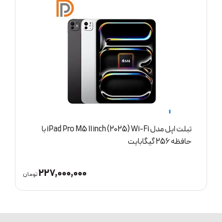
تبلت اپل مدل iPad Pro M5 11 inch (2025) Wi-Fi با
حافظه 256 گیگابایت
ح
227,000,000
ان
تومان