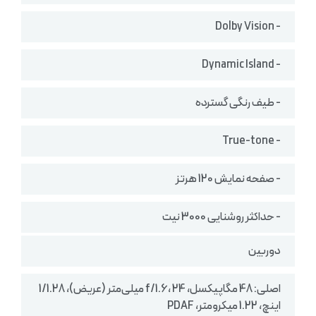
- Dolby Vision
- Dynamic Island
- طیف رنگی گسترده
- True-tone
- صفحه نمایش 120 هرتز
- حداکثر روشنایی 3000 نیت
دوربین
اصلی: 48 مگاپیکسل، f/1.6، 24 میلی‌متر (عریض)، 1/1.28
اینچ، 1.22 میکرومتر، PDAF