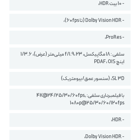
- 10 بیت HDR،
- Dolby Vision HDR (تا 60fps)،
- ProRes،
سلفی : 18 مگاپیکسل، f/1.9، 23 میلی‌متر (عرض)، 1/3.6
اینچ PDAF، OIS
SL 3D، (سنسور عمق/بیومتریک)
با فیلمبرداری سلفی: 4K@24/25/30/60fps,
1080p@25/30/60/120fps
- HDR،
- Dolby Vision HDR،