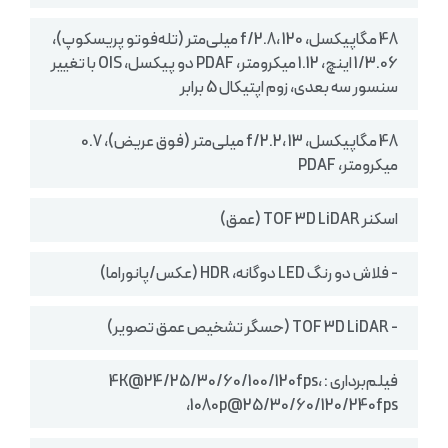
48 مگاپیکسل، f/2.8، 120 میلی‌متر (تله‌فوتو پریسکوپ)،
1/3.06 اینچ، 1.12 میکرومتر، PDAF دو پیکسل، OIS با تغییر
سنسور سه بعدی، زوم اپتیکال 5 برابر
48 مگاپیکسل، f/2.2، 13 میلی‌متر (فوق عریض)، 0.7
میکرومتر، PDAF
اسکنر TOF 3D LiDAR (عمق)
- فلاش دو رنگ LED دوگانه، HDR (عکس/پانوراما)
- TOF 3D LiDAR (حسگر تشخیص عمق تصویر)
فیلم‌برداری : 4K@24/25/30/60/100/120fps،
1080p@25/30/60/120/240fps،