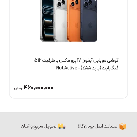
گوشی موبایل آیفون 17 پرو مکس با ظرفیت 512
گیگابایت (پارت ZAA) - Not Active
ش
460,000,000
ان
تومان
ضمانت اصل بودن کالا
تحویل سریع و آسان