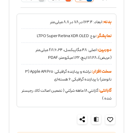
بدنه:
ابعاد: 163.4 در 78 در 8.8 میلی‌متر
نمایشگر:
نوع: LTPO Super Retina XDR OLED
دوربین:
اصلی: 48 مگاپیکسل، f/1.6، 24 میلی‌متر
(عریض)، 1/1.28 اینچ، 1.22 میکرومتر، PDAF
سخت افزار:
تراشه و پردازنده گرافیکی: Apple A19 Pro (3
نانومتر) با پردازنده گرافیکی 6 هسته‌ای
گارانتی:
گارانتي ١٨ ماهه شركتي ( تضمين اصالت كالا ، رجيستر
شده )