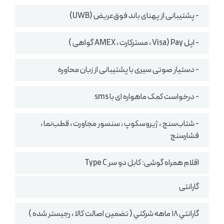
- پشتیبانی از پهنای باند فوق‌عریض (UWB)
- اپل Pay (Visa ، مسترکارت ، AMEX گواهی )
- دستیار صوتی سیری با پشتیبانی از زبان محاوره
- درخواست کمک ماهواره ای با sms
- شتاب‌سنج ، ژیروسکوپ ، سنسور مجاورت ، قطب‌نما ،
فشارسنج
اقلام همراه گوشی: کابل دو سر Type C
گارانتی
گارانتي ١٨ ماهه شركتي ( تضمين اصالت كالا ، رجيستر شده )