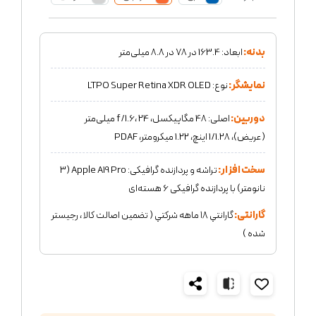
بدنه:
ابعاد: 163.4 در 78 در 8.8 میلی‌متر
نمایشگر:
نوع: LTPO Super Retina XDR OLED
دوربین:
اصلی: 48 مگاپیکسل، f/1.6، 24 میلی‌متر
(عریض)، 1/1.28 اینچ، 1.22 میکرومتر، PDAF
سخت افزار:
تراشه و پردازنده گرافیکی: Apple A19 Pro (3
نانومتر) با پردازنده گرافیکی 6 هسته‌ای
گارانتی:
گارانتي ١٨ ماهه شركتي ( تضمين اصالت كالا ، رجيستر
شده )