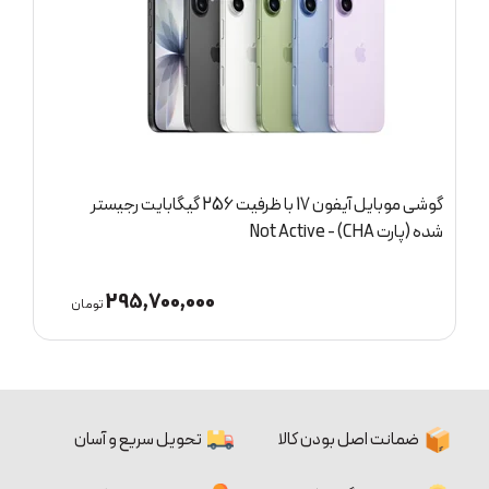
گوشی موبایل آیفون 17 پرو مکس با ظرفیت 256
گیگابایت (پارت ZAA) - Not Active
(
421,300,000
ان
تومان
ضمانت اصل بودن کالا
تحویل سریع و آسان