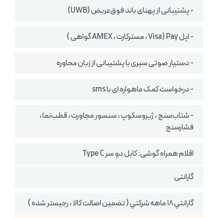
- پشتیبانی از پهنای باند فوق‌عریض (UWB)
- اپل Pay (Visa ، مسترکارت ، AMEX گواهی )
- دستیار صوتی سیری با پشتیبانی از زبان محاوره
- درخواست کمک ماهواره ای با sms
- شتاب‌سنج ، ژیروسکوپ ، سنسور مجاورت ، قطب‌نما ،
فشارسنج
اقلام همراه گوشی: کابل دو سر Type C
گارانتی
گارانتي ١٨ ماهه شركتي ( تضمين اصالت كالا ، رجيستر شده )