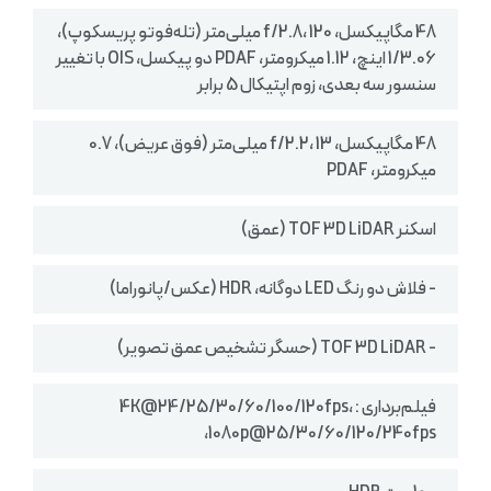
48 مگاپیکسل، f/2.8، 120 میلی‌متر (تله‌فوتو پریسکوپ)،
1/3.06 اینچ، 1.12 میکرومتر، PDAF دو پیکسل، OIS با تغییر
سنسور سه بعدی، زوم اپتیکال 5 برابر
48 مگاپیکسل، f/2.2، 13 میلی‌متر (فوق عریض)، 0.7
میکرومتر، PDAF
اسکنر TOF 3D LiDAR (عمق)
- فلاش دو رنگ LED دوگانه، HDR (عکس/پانوراما)
- TOF 3D LiDAR (حسگر تشخیص عمق تصویر)
فیلم‌برداری : 4K@24/25/30/60/100/120fps،
1080p@25/30/60/120/240fps،