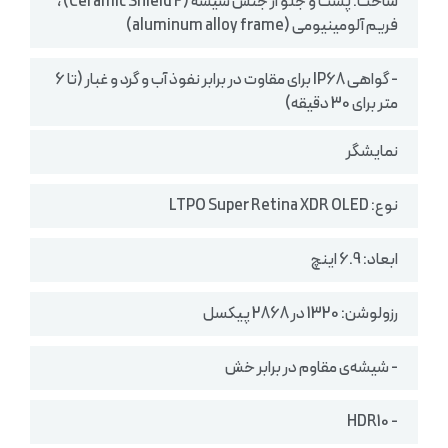
ساخت: پشت و جلو از جنس شیشه (Ceramic Shield 2) ،
فریم آلومینیومی (aluminum alloy frame)
- گواهی IP68 برای مقاوت در برابر نفوذ آب و گرد و غبار (تا 6
متر برای 30 دقیقه)
نمایشگر
نوع: LTPO Super Retina XDR OLED
ابعاد: 6.9 اینچ
رزولوشن: 1320 در 2868 پیکسل
- شیشه‌ی مقاوم در برابر خش
- HDR10