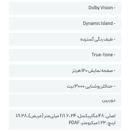
- Dolby Vision
- Dynamic Island
- طیف رنگی گسترده
- True-tone
- صفحه نمایش 120 هرتز
- حداکثر روشنایی 3000 نیت
دوربین
اصلی: 48 مگاپیکسل، f/1.6، 24 میلی‌متر (عریض)، 1/1.28
اینچ، 1.22 میکرومتر، PDAF