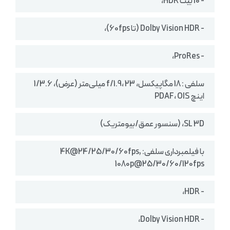
- 10 بیت HDR،
- Dolby Vision HDR (تا 60fps)،
- ProRes،
سلفی : 18 مگاپیکسل، f/1.9، 23 میلی‌متر (عرض)، 1/3.6
اینچ PDAF، OIS
SL 3D، (سنسور عمق/بیومتریک)
با فیلمبرداری سلفی: 4K@24/25/30/60fps,
1080p@25/30/60/120fps
- HDR،
- Dolby Vision HDR،