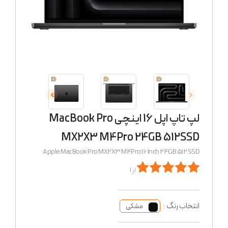
لپ تاپ اپل 16 اینچی MacBook Pro
MX2X3 M4Pro 24GB 512SSD
Apple MacBook Pro MX2X3 M4Pro 16 Inch 24GB 512 SSD
از 1
انتخاب رنگ :
مشکی