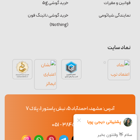
قوانین و مقررات
خرید گوشی 5g
نمایندگی شیائومی
خرید گوشی ناتینگ فون
(Nothing)
نماد سایت
آدرس: مشهد، احمدآباد 5، نبش پاستور 1، پلاک 7
38453765 - 051