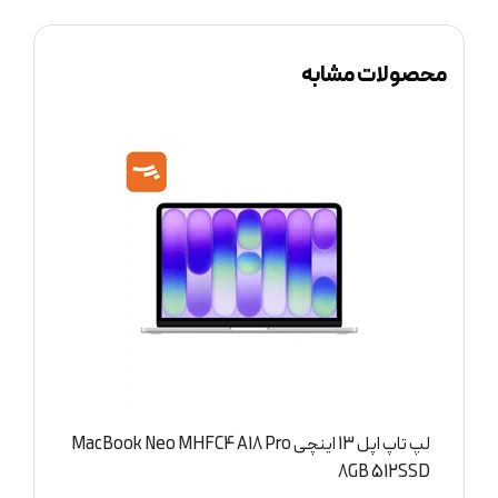
محصولات مشابه
لپ تاپ اپل 13 اینچی MacBook Neo MHFC4 A18 Pro
D
8GB 512SSD