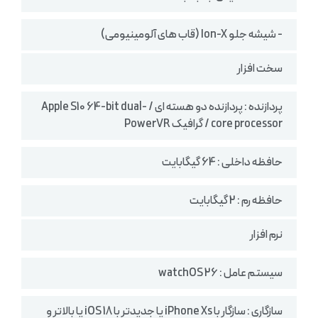
- شیشه جلو Ion-X (قاب های آلومینیومی)
سخت افزار
پردازنده : پردازنده دو هسته ای / Apple S10 64-bit dual-
core processor / گرافیک PowerVR
حافظه داخلی : 64 گیگابایت
حافظه رم : 2 گیگابایت
نرم افزار
سیستم عامل : watchOS 26
سازگاری : سازگار با iPhone Xs یا جدیدتر با iOS 18 یا بالاتر و