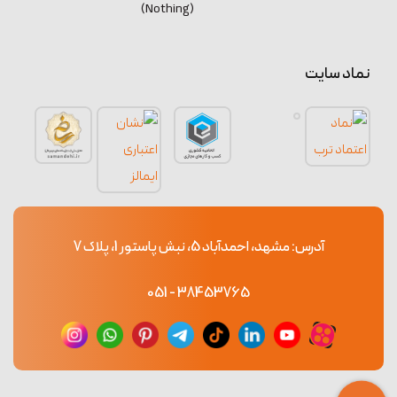
(Nothing)
نماد سایت
آدرس: مشهد، احمدآباد 5، نبش پاستور 1، پلاک 7
38453765 - 051