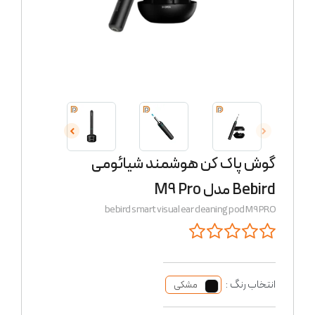
گوش پاک کن هوشمند شیائومی
Bebird مدل M9 Pro
bebird smart visual ear cleaning pod M9 PRO
انتخاب رنگ :
مشکی