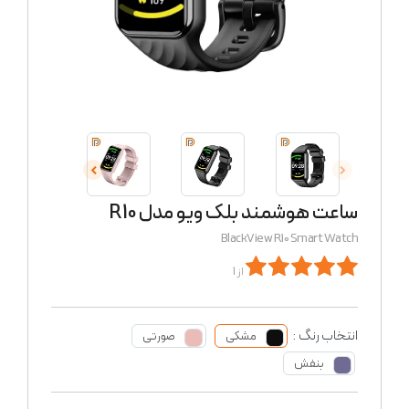
ساعت هوشمند بلک ویو مدل R10
BlackView R10 Smart Watch
از 1
انتخاب رنگ :
مشکی
صورتی
بنفش