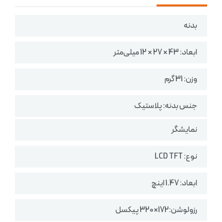
بدنه
ابعاد: 43 × 27 × 12 میلی‌متر
وزن: 31 گرم
جنس بدنه: پلاستیک
نمایشگر
نوع: LCD TFT
ابعاد: 1.47 اینچ
رزولوشن:172×320 پیکسل