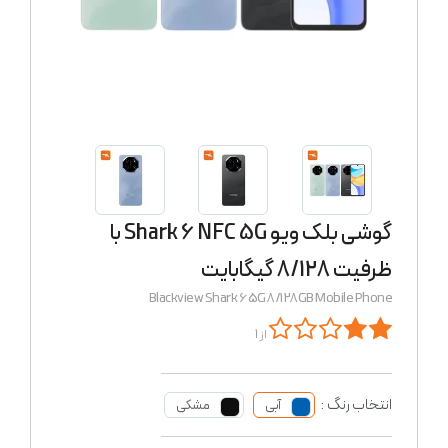
گوشی بلک ویو Shark 6 NFC 5G با
ظرفیت 8/128 گیگابایت
Blackview Shark 6 5G 8/128GB Mobile Phone
از 1
انتخاب رنگ :
آبی
مشکی