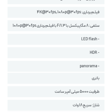
فیلم‌برداری: 4K@30fps, 1080p@30fps
سلفی: 8 مگاپیکسل با F/1.3 با فیلم‌برداری 1080p@30fps
- LED flash
- HDR
- panorama
باتری
ظرفیت 5000 میلی آمپر ساعت
شارژ: سریع 18 وات