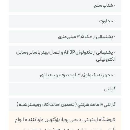
- شتاب سنج
- مجاورت
- پشتیبانی از جک 3.5 میلی‌متری
- پشتیبانی از تکنولوژی A۲DP و اتصال بهتر با سایز وسایل
الکترونیکی
- مجهز به تکنولوژی LE و مصرف بهینه باتری
گارانتی
گارانتي ١٨ ماهه شركتي ( تضمين اصالت كالا ، رجيستر شده )
فروشگاه اینترنتی دیجی پویا، بزرگترین واردکننده انواع