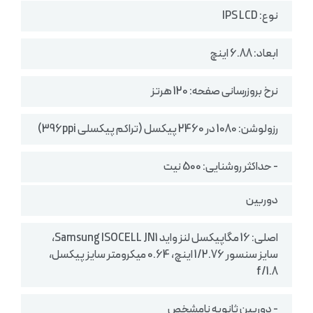
نوع: IPS LCD
ابعاد: 6.88 اینچ
نرخ بروزرسانی صفحه: 120 هرتز
رزولوشن: 1080 در 2460 پیکسل (تراکم پیکسلی 396ppi)
- حداکثر روشنایی: 500 نیت
دوربین
اصلی: 16 مگاپیکسل لنز واید Samsung ISOCELL JN1،
سایز سنسور 1/2.76 اینچ، 0.64 میکرومتر سایز پیکسل،
f/1.8
- دوربین ثانویه نامشخص