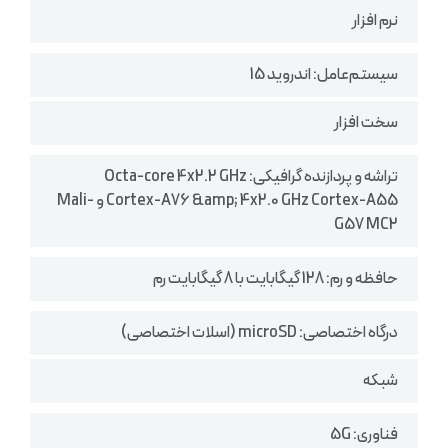
نرم افزار
سیستم‌عامل: اندروید 15
سخت افزار
تراشه و پردازنده گرافیکی: Octa-core 4x2.2 GHz
Cortex-A76 &amp; 4x2.0 GHz Cortex-A55 و Mali-
G57 MC2
حافظه و رم: 128 گیگابایت با 8 گیگابایت رم
درگاه اختصاصی: microSD (اسلات اختصاصی)
شبکه
فناوری: 5G