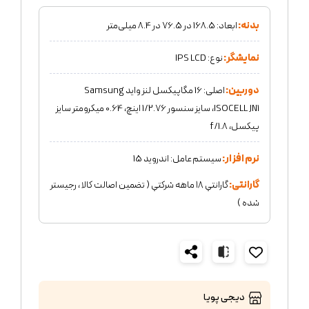
بدنه:
ابعاد: 168.5 در 76.5 در 8.4 میلی‌متر
نمایشگر:
نوع: IPS LCD
دوربین:
اصلی: 16 مگاپیکسل لنز واید Samsung
ISOCELL JN1، سایز سنسور 1/2.76 اینچ، 0.64 میکرومتر سایز
پیکسل، f/1.8
نرم افزار:
سیستم‌عامل: اندروید 15
گارانتی:
گارانتي ١٨ ماهه شركتي ( تضمين اصالت كالا ، رجيستر
شده )
دیجی پویا