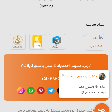
(Nothing)
نماد سایت
آدرس: مشهد، احمدآباد 5، نبش پاستور 1، پلاک 7
38453765 - 051
© کلیه حقوق این سایت متعلق به دیجی‌پویا می‌باشد.