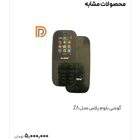
محصولات مشابه
گوشی بلوم پلاس مدل Z8
گ
5,000,000
ان
تومان