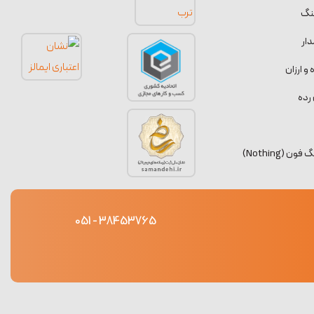
نگ
ار
 ارزان
رده
 (Nothing)
38453765 - 051