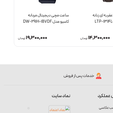
ربه ای زنانه
ساعت مچی دیجیتال مردانه
ساعت
سیو مدل LTP-1314L-
کاسیو مدل DW-291H-1BVDF
-1AV
19,300,000
14,300,000
تومان
تومان
خدمات پس از فروش
 عملکرد
نماد سایت
سب عکاسی