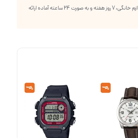
فروشگاه اینترنتی دیجی پویا، بزرگترین واردکننده انواع گوشی موبایل، تبلت، ساعت هوشمند، لوازم صوتی و تصویری و انواع لوازم خانگی، 7 روز هفته و به صورت 24 ساعته آماده ارائه