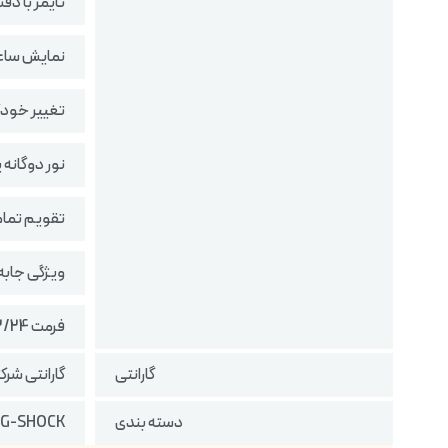
تایمر با دقت 1 ثانیه و ظرفیت 24
نمایش ساعت جهانی (31 منطقه استاندا
تغییر خودکار
نور دوگانه پس‌زمینه LED سفید با فناوری r illuminator
تقویم تمام خ
ویژگی جابه‌
فرمت 12/24 ساعته
گارانتی
گارانتی شرک
دسته بندی
G-SHOCK