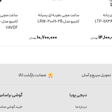
زنانه
ساعت مچی عقربه ای پسرانه
ساعت مچی عق
کاسیو مدل LRW-200H-2B
کا
7AVDF
10,700,000
14,100
تومان
تومان
تحویل سریع و آسان
ضمانت بازگشت کالا
دیجی پویا
گوشی براساس
درباره ما
خرید گوشی منا