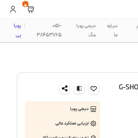
0
درباره
دیجی پویا
051-
پویا
ما
مگ
38453765
پی
ای و دیجیتال مردانه کاسیو G-SHOCK
دیجی پویا
ارزیابی عملکرد
عالی
تضمین اصالت و سلامت کالا