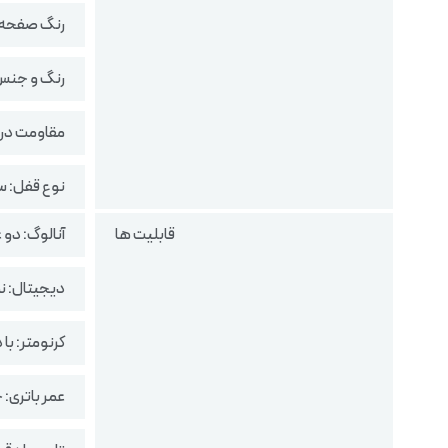
رنگ صفحه
رنگ و جنس
مقاومت در براب
نوع قفل: 
قابلیت ها
آنالوگ: دو عقر
دیجیتال: نم
کرنومتر: با دقت 100
عمر باتری: حدود 3 سال (2 