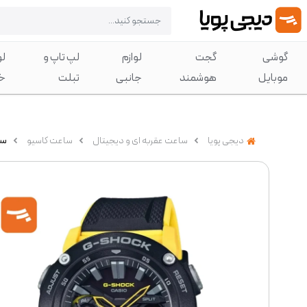
گوشی
گجت
لوازم
لپ تاپ و
لو
موبایل
هوشمند
جانبی
تبلت
خ
دیجی پویا
ساعت عقربه ای و دیجیتال
ساعت کاسیو
ساع