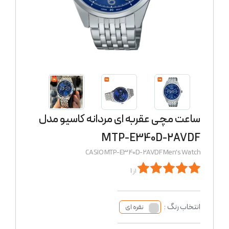
ساعت مچی عقربه ای مردانه کاسیو مدل
MTP-E340D-2AVDF
CASIO MTP-E340D-2AVDF Men's Watch
از 1
انتخاب رنگ :
نقره ای