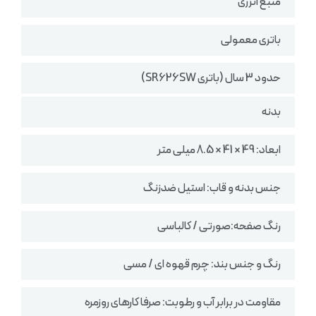
منبع انرژی
باتری معمولی
حدود 3 سال (باتری SR626SW)
بدنه
ابعاد: 49 × 41 × 8.5 میلی متر
جنس بدنه و قاب: استیل ضدزنگ
رنگ صفحه:صورتی / کالباسی
رنگ و جنس بند: چرم قهوه ای / مسی
مقاومت در برابر آب و رطوبت: صرفا کارهای روزمره