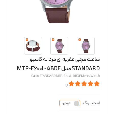
ساعت مچی عقربه ای مردانه کاسیو
STANDARD مدل MTP-E600L-5BDF
Casio STANDARD MTP-E600L-5BDF Men's Watch
از 1
انتخاب رنگ :
نقره ای