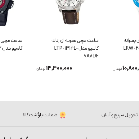
 پسرانه
ساعت مچی عقربه ای زنانه
ساعت مچی دی
کاسیو مدل LTP-1314L-
کاسیو مدل DW-291H-1BVDF
7AVDF
14,400,000
10,800
تومان
تومان
تحویل سریع و آسان
ضمانت بازگشت کالا