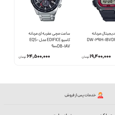
جیتال مردانه
ساعت مچی عقربه ای مردانه
ساعت
کاسیو EDIFICE مدل EQS-
BDF
900DB-1AV
64,500,000
19,400,000
تومان
تومان
خدمات پس از فروش