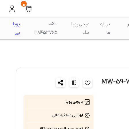
0
درباره
دیجی پویا
051-
پویا
ما
مگ
38453765
پی
دیجی پویا
ارزیابی عملکرد
عالی
تضمین اصالت و سلامت کالا