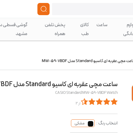
ازم
ساعت
کالای
پخش تلفن
گوشی قسطی در
انگی
طب
همراه
مشهد
 مچی عقربه ای کاسیو Standard مدل MW-59-7BDF
ساعت مچی عقربه ای کاسیو Standard مدل MW-59-7BDF
CASIO Standard MW-59-7BDF Watch
از 2
انتخاب رنگ :
مشکی