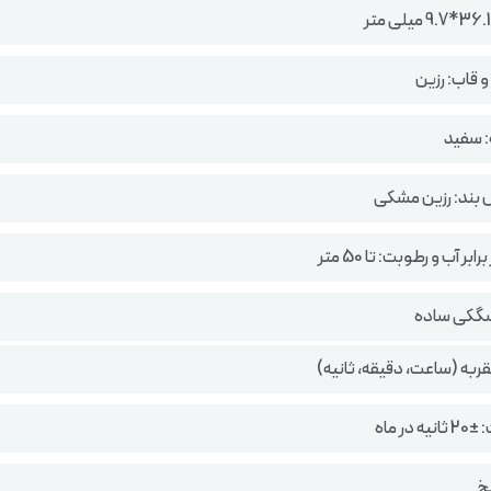
 قاب: رزین
 سفید
 بند: رزین مشکی
ر آب و رطوبت: تا 50 متر
سگکی ساده
در ماه
خ