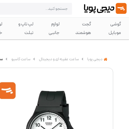
گوشی
گجت
لوازم
لپ تاپ و
لو
موبایل
هوشمند
جانبی
تبلت
خ
دیجی پویا
ساعت عقربه ای و دیجیتال
ساعت کاسیو
ساعت