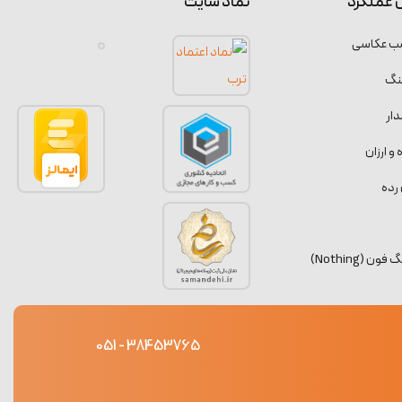
 عملکرد
نماد سایت
سب عکاسی
نگ
ار
 ارزان
رده
 (Nothing)
38453765 - 051