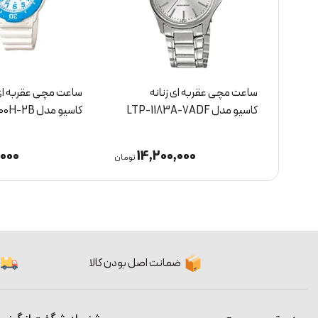
ه
ساعت مچی عقربه ای زنانه
ساعت مچی عقربه ای
کاسیو مدل LTP-1183A-7ADF
کاسیو مدل LRW-200H-2B
,000
14,200,000
1
تومان
تومان
ضمانت اصل بودن کالا