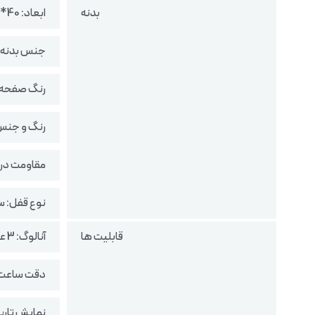
بدنه
ابعاد: 40*36.1*9.7 میلی متر
جنس بدنه و
رنگ صفحه:
رنگ و جنس
مقاومت در براب
نوع قفل: 
قابلیت ها
آنالوگ: 3 عقربه (ساعت، دقیقه، ثانیه)
دقت ساعت: ±20 ثانیه 
نمایش تاری