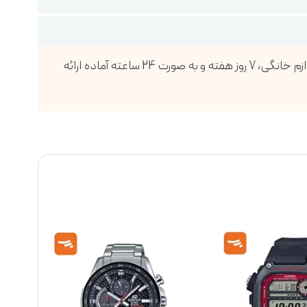
فروشگاه اینترنتی دیجی پویا، بزرگترین واردکننده انواع گوشی موبایل، تبلت، ساعت هوشمند، لوازم صوتی و تصویری و انواع لوازم خانگی، 7 روز هفته و به صورت 24 ساعته آماده ارائه