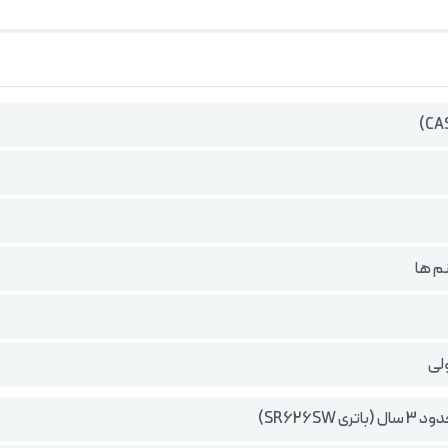
نم ها
لی
ری SR626SW)