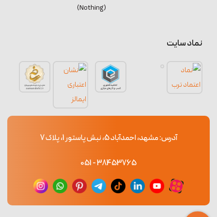
(Nothing)
نماد سایت
آدرس: مشهد، احمدآباد 5، نبش پاستور 1، پلاک 7
38453765 - 051