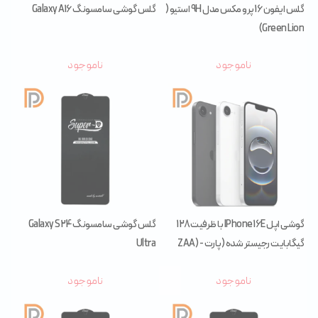
گلس ایفون 16 پرو مکس مدل 9H استیو (
گلس گوشی سامسونگ Galaxy A16
Green Lion)
ناموجود
ناموجود
گوشی اپل IPhone 16E با ظرفیت 128
گلس گوشی سامسونگ Galaxy S24
گیگابایت رجیستر شده (پارت ZAA) -
Ultra
Not Active
ناموجود
ناموجود