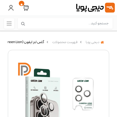
0
دیجی پویا
فهرست محصولات
گلس لنز ایفون 15pro , 15 pro max ( Green Lion)