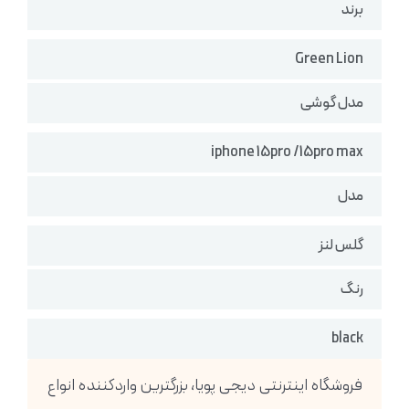
برند
Green Lion
مدل گوشی
iphone 15pro /15pro max
مدل
گلس لنز
رنگ
black
فروشگاه اینترنتی دیجی پویا، بزرگترین واردکننده انواع