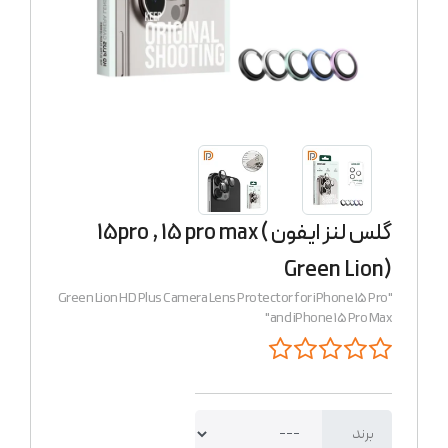
گلس لنز ایفون 15pro , 15 pro max (
Green Lion)
"Green Lion HD Plus Camera Lens Protector for iPhone 15 Pro
and iPhone 15 Pro Max"
برند