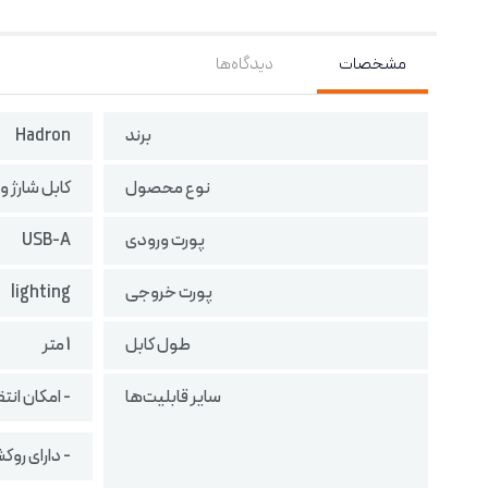
مشخصات
دیدگاه‌ها
برند
Hadron
نوع محصول
کابل شارژ و 
پورت ورودی
USB-A
پورت خروجی
lighting
طول کابل
1 متر
سایر قابلیت‌ها
- امکان انت
- دارای روکش TPE و روکش بافته شده از نایلون ۶.۶ مقاوم در