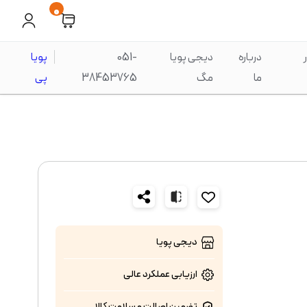
0
درباره
دیجی پویا
051-
پویا
ما
مگ
38453765
پی
دیجی پویا
ارزیابی عملکرد
عالی
تضمین اصالت و سلامت کالا