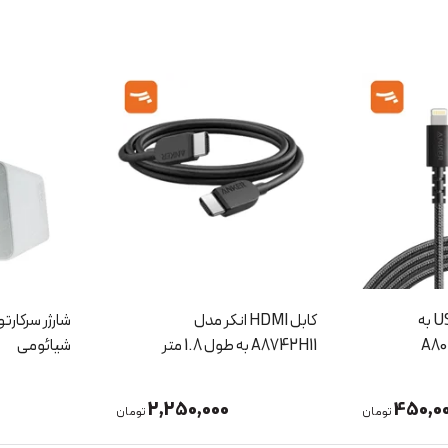
کابل شارژر انکر USB-A به
کابل HDMI انکر مدل
A8742H11 به طول 1.8 متر
شیائومی
2,250,000
450,0
تومان
تومان