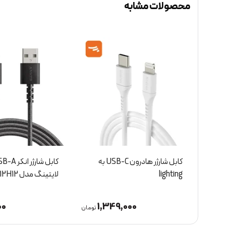
محصولات مشابه
کابل شارژر هادرون USB-C به
lighting
لایتینگ مدل A8012H12
00
1,349,000
8
تومان
تومان