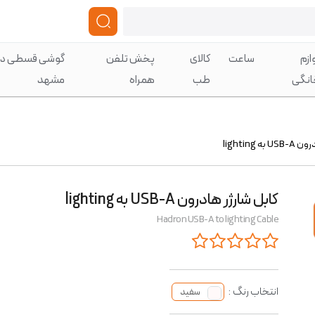
ازم
ساعت
کالای
پخش تلفن
گوشی قسطی در
انگی
طب
همراه
مشهد
 lighting
کابل شارژر هادرون USB-A به lighting
Hadron USB-A to lighting Cable
انتخاب رنگ :
سفید