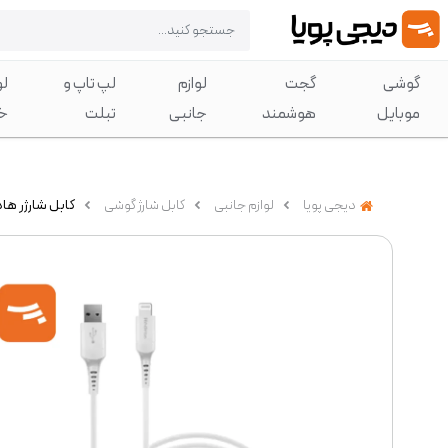
گوشی
گجت
لوازم
لپ تاپ و
لو
موبایل
هوشمند
جانبی
تبلت
خ
دیجی پویا
لوازم جانبی
کابل شارژ گوشی
کابل شارژر هادرون USB-A به