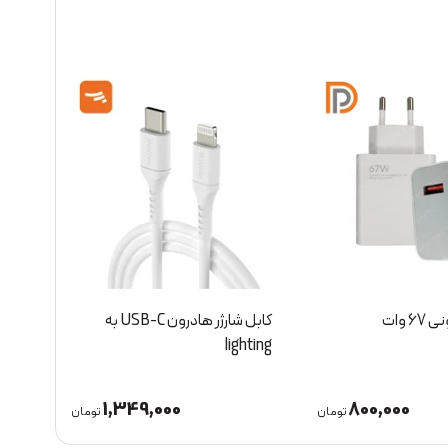
شارژر سرکارتونی 67 وات
کابل شارژر هادرون USB-C به
lighting
لایتینگ
1,349,000
800,000
تومان
تومان