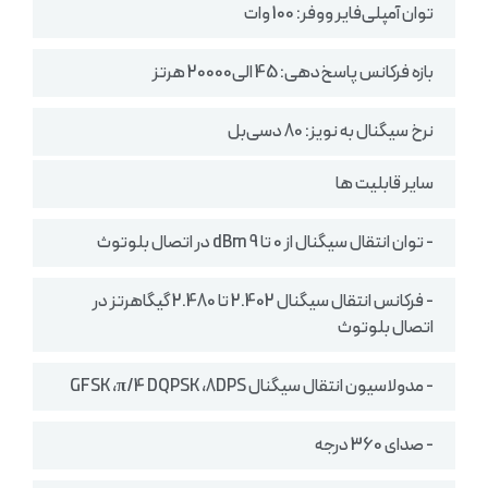
توان آمپلی‌فایر ووفر: 100 وات
بازه فرکانس پاسخ‌دهی: 45 الی20000 هرتز
نرخ سیگنال به نویز: 80 دسی‌بل
سایر قابلیت ها
- توان انتقال سیگنال از 0 تا 9 dBm در اتصال بلوتوث
- فرکانس انتقال سیگنال 2.402 تا 2.480 گیگاهرتز در
اتصال بلوتوث
- مدولاسیون انتقال سیگنال GFSK ،π/4 DQPSK ،8DPS
- صدای 360 درجه