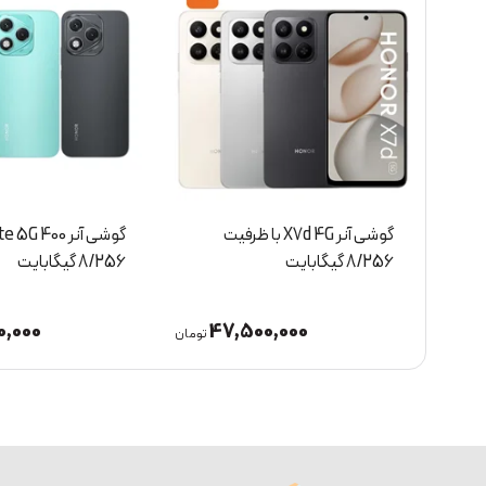
گوشی آنر 400 Lite 5G با ظرفیت
8/256 گیگابایت
گیگابایت
,000
105,000,000
تومان
تومان