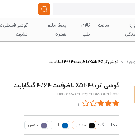
ازم
ساعت
کالای
پخش تلفن
گوشی قسطی در
انگی
طب
همراه
مشهد
نور)
گوشی آنر X5b 4G با ظرفیت 4/64 گیگابایت
گوشی آنر X5b 4G با ظرفیت 4/64 گیگابایت
Honor X5b 4G 4/64GB Mobile Phone
از 1
انتخاب رنگ :
مشکی
آبی
بنفش