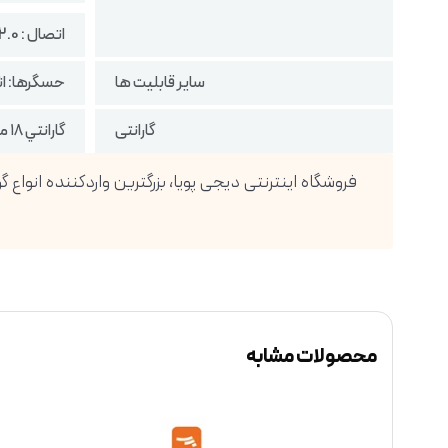
اتصال : Type C 2.0 و OTG
سایر قابلیت ها
حسگرها: اث
گارانتی
گارانتي ١٨ ماهه شركتي ( تضمين اصالت كالا ، رجيستر شده )
محصولات مشابه