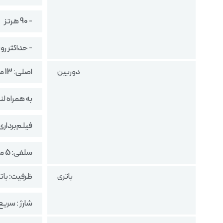
- 90 هرتز
- حداکثر روشنای
دوربین
اصلی: 13 مگاپیکسل (لنز واید) با F/1.8
به همراه لن
فیلم‌برداری: 0p@30fps
سلفی: 5 مگاپیکسل با F/2.2 با فیلم‌برداری 1080p@30fps
باتری
ظرفیت: باتری لیت
شارژ : سریع 10 وات