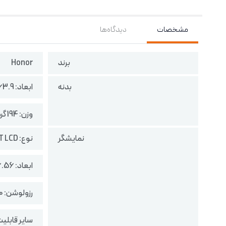
مشخصات
دیدگاه‌ها
برند
Honor
بدنه
ابعاد: 163.9 در 75.8 در 8.7 میلی‌متر
وزن: 194 گرم
نمایشگر
نوع: TFT LCD
ابعاد: 6.56 اینچ
رزولوشن: 720 در 1612 پیکسل
سایر قابلی