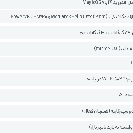
ید 14 با MagicOS 8
Mediatek Helio G36 (1) و PowerVR GE8320
یت رم
 (microSDXC)
 دو بانده
 5.1
دو سیم‌کارته (همزمان فعال)