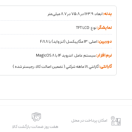
بدنه:
ابعاد: 163.9 در 75.8 در 8.7 میلی‌متر
نمایشگر:
نوع: TFT LCD
دوربین:
اصلی: 13 مگاپیکسل (لنز واید) با F/1.8
نرم افزار:
سیستم‌ عامل: اندروید 14 با MagicOS 8
گارانتی:
گارانتي ١٨ ماهه شركتي ( تضمين اصالت كالا ، رجيستر شده )
امکان پرداخت در محل
هفت روز ضمانت بازگشت کالا