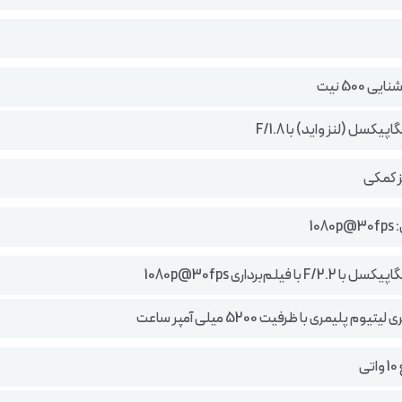
ی 500 نیت
ز کمکی
108
یوم پلیمری با ظرفیت 5200 میلی آمپر ساعت
ی