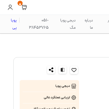
0
درباره
دیجی پویا
051-
پویا
ما
مگ
38453765
پی
دیجی پویا
ارزیابی عملکرد
عالی
تضمین اصالت و سلامت کالا