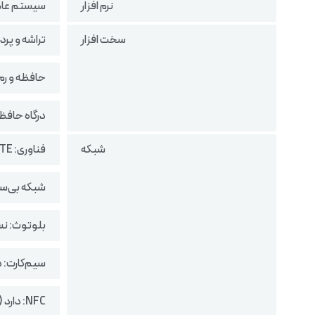
نرم افزار
سیستم‌ عامل: اندرو
سخت افزار
تراشه و پردازنده گرافیکی: 2 nm
حافظه و رم: 64 گیگابایت با 4 گیگابا
درگاه حافظه: دارد
شبکه
فناوری: LTE
شبکه بی‌سیم: Wi-Fi 802.11
بلوتوث: نسخه
سیم‌کارت: 
NFC: دارد (وابسته به پارت نامبر بازار)