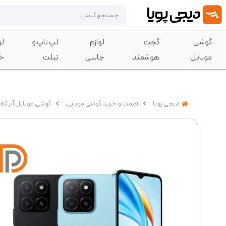
گوشی
گجت
لوازم
لپ تاپ و
لو
موبایل
هوشمند
جانبی
تبلت
خ
دیجی پویا
قیمت و خرید گوشی موبایل
گوشی موبایل آنر (هو