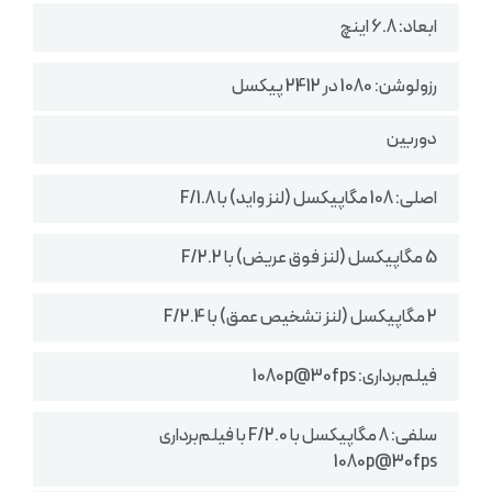
ابعاد: 6.8 اینچ
رزولوشن: 1080 در 2412 پیکسل
دوربین
اصلی: 108 مگاپیکسل (لنز واید) با F/1.8
5 مگاپیکسل (لنز فوق عریض) با F/2.2
2 مگاپیکسل (لنز تشخیص عمق) با F/2.4
فیلم‌برداری: 1080p@30fps
سلفی: 8 مگاپیکسل با F/2.0 با فیلم‌برداری
1080p@30fps