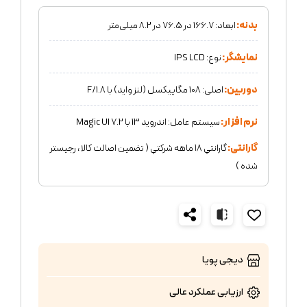
بدنه:
ابعاد: 166.7 در 76.5 در 8.2 میلی‌متر
نمایشگر:
نوع: IPS LCD
دوربین:
اصلی: 108 مگاپیکسل (لنز واید) با F/1.8
نرم افزار:
سیستم‌ عامل: اندروید 13 با Magic UI 7.2
گارانتی:
گارانتي ١٨ ماهه شركتي ( تضمين اصالت كالا ، رجيستر
شده )
دیجی پویا
ارزیابی عملکرد
عالی