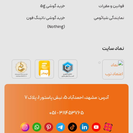
قوانین و مقررات
خرید گوشی 5g
نمایندگی شیائومی
خرید گوشی ناتینگ فون
(Nothing)
نماد سایت
آدرس: مشهد، احمدآباد 5، نبش پاستور 1، پلاک 7
38453765 - 051