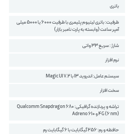
باتری
ظرفیت: باتری لیتیوم پلیمری با ظرفیت 6000 یا 5000 میلی
آمپر ساعت (وابسته به پارت نامبر بازار)
شارژ : سریع 33 واتی
نرم افزار
سیستم‌ عامل: اندروید 13 با Magic UI 7.2
سخت افزار
تراشه و پردازنده گرافیکی: Qualcomm Snapdragon 680
4G (6 nm) و Adreno 610
حافظه و رم: 256 گیگابایت با 6 گیگابایت رم