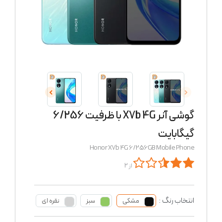
گوشی آنر X7b 4G با ظرفیت 6/256
گیگابایت
Honor X7b 4G 6/256GB Mobile Phone
از 2
انتخاب رنگ :
مشکی
سبز
نقره ای