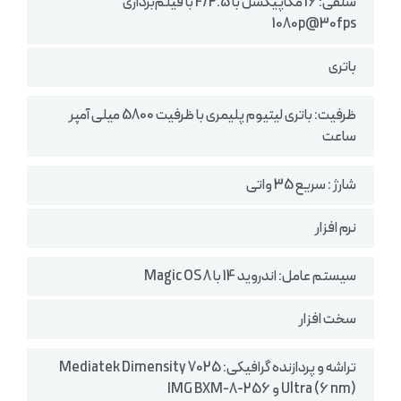
سلفی: 16 مگاپیکسل با F/2.5 با فیلم‌برداری
1080p@30fps
باتری
ظرفیت: باتری لیتیوم پلیمری با ظرفیت 5800 میلی آمپر
ساعت
شارژ : سریع 35 واتی
نرم افزار
سیستم‌ عامل: اندروید 14 با Magic OS 8
سخت افزار
تراشه و پردازنده گرافیکی: Mediatek Dimensity 7025
Ultra (6 nm) و IMG BXM-8-256