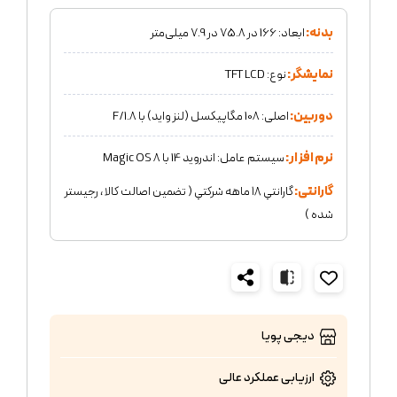
بدنه:
ابعاد: 166 در 75.8 در 7.9 میلی‌متر
نمایشگر:
نوع: TFT LCD
دوربین:
اصلی: 108 مگاپیکسل (لنز واید) با F/1.8
نرم افزار:
سیستم‌ عامل: اندروید 14 با Magic OS 8
گارانتی:
گارانتي ١٨ ماهه شركتي ( تضمين اصالت كالا ، رجيستر
شده )
دیجی پویا
ارزیابی عملکرد
عالی