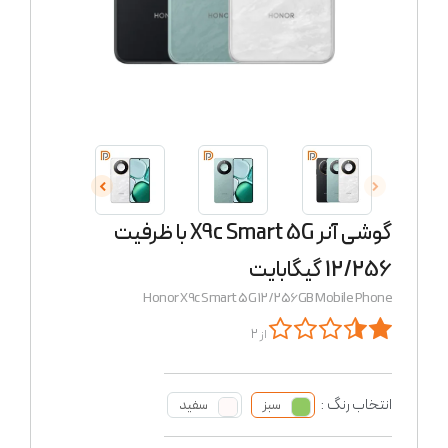
گوشی آنر X9c Smart 5G با ظرفیت
12/256 گیگابایت
Honor X9c Smart 5G 12/256GB Mobile Phone
از 2
انتخاب رنگ :
سبز
سفید