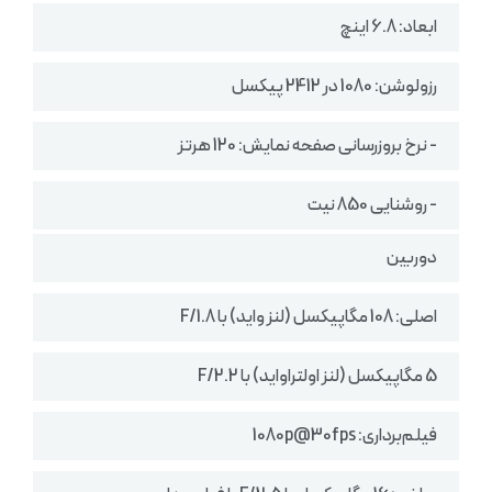
ابعاد: 6.8 اینچ
رزولوشن: 1080 در 2412 پیکسل
- نرخ بروزرسانی صفحه نمایش: 120 هرتز
- روشنایی 850 نیت
دوربین
اصلی: 108 مگاپیکسل (لنز واید) با F/1.8
5 مگاپیکسل (لنز اولتراواید) با F/2.2
فیلم‌برداری: 1080p@30fps