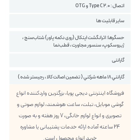
اتصال : Type C 2.0 و OTG
سایر قابلیت ها
حسگرها: اثرانگشت اپتکال (روی دکمه پاور) شتاب‌سنج ،
ژیروسکوپ، سنسور مجاورت ، قطب‌نما
گارانتی
گارانتي ١٨ ماهه شركتي ( تضمين اصالت كالا ، رجيستر شده )
فروشگاه اینترنتی دیجی پویا، بزرگترین واردکننده انواع
گوشی موبایل، تبلت، ساعت هوشمند، لوازم صوتی و
تصویری و انواع لوازم خانگی، 7 روز هفته و به صورت
24 ساعته آماده ارائه خدمات پشتیبانی یا مشاوره
خرید انواع محصول است.