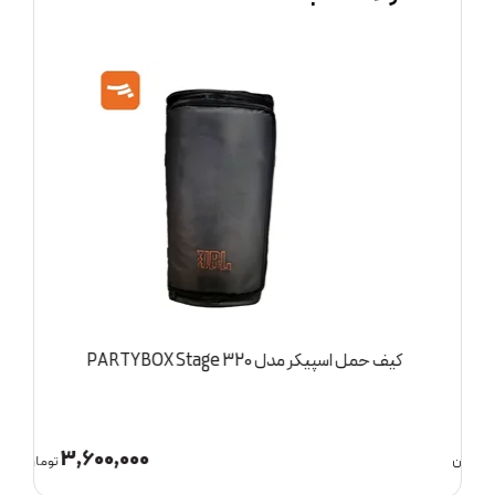
کیف حمل اسپیکر مدل PARTYBOX Stage 320
ا
3,600,000
ان
تومان