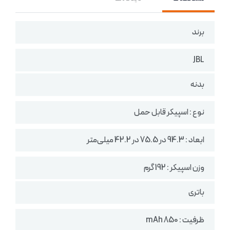
برند
JBL
بدنه
نوع : اسپیکر قابل حمل
ابعاد : 94.3 در 75.5 در 42.2 میلی‌متر
وزن اسپیکر :‌ 192 گرم
باتری
ظرفیت : 850 mAh