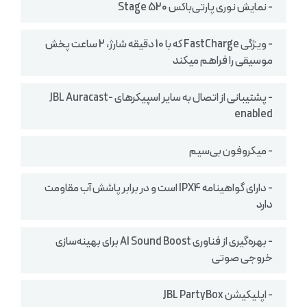
- نمایش نوری پارتی‌باکس‌ Stage 520
- ویژگی FastCharge که با 10 دقیقه شارژ، 2 ساعت پخش
موسیقی را فراهم میکند
- پشتیبانی از اتصال به سایر اسپیکرهای JBL Auracast-
enabled
- میکروفون بی‌سیم
- دارای گواهینامه IPX4 است و در برابر پاشش آب مقاومت
دارد
- بهره‌گیری از فناوری AI Sound Boost برای بهینه‌سازی
خروجی صوتی
- اپلیکیشن JBL PartyBox