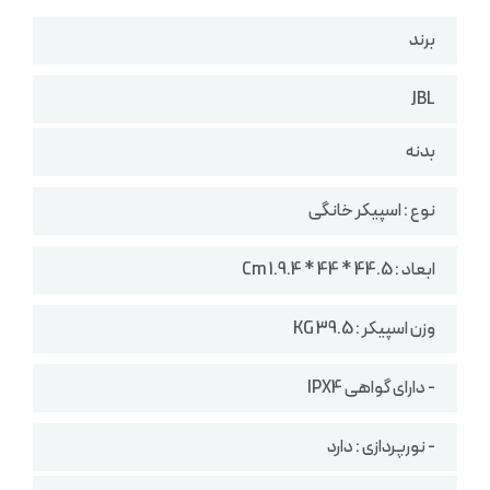
برند
JBL
بدنه
نوع : اسپیکر خانگی
ابعاد : 44.5 * 44 * 1.9.4 Cm
وزن اسپیکر :‌ 39.5 KG
- دارای گواهی IPX4
- نورپردازی : دارد