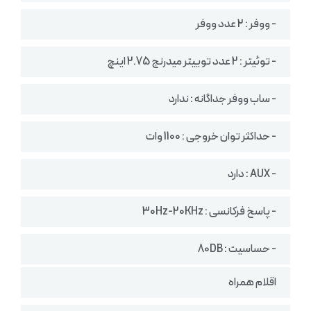
- ووفر : 2 عدد ووفر
- توئیتر : 2 عدد توییتر میدرنج 2.75 اینچ
- ساب ووفر جداگانه : ندارد
- حداکثر توان خروجی : 1100 وات
- AUX : دارد
- پاسخ فرکانسی : 30Hz-20KHz
- حساسیت : 80DB
اقلام همراه