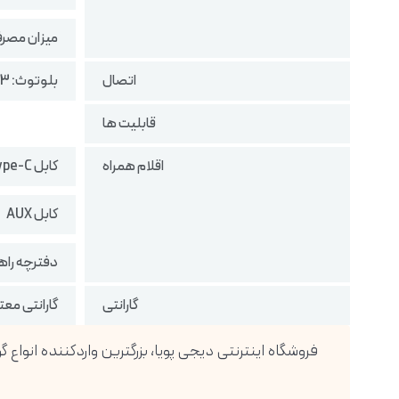
میزان مصرف: 5 وات (5 ولت / 1
اتصال
بلوتوث: 5.3
قابلیت ها
اقلام همراه
کابل USB Type-C
کابل AUX
دفترچه راه
گارانتی
گارانتی معتبر