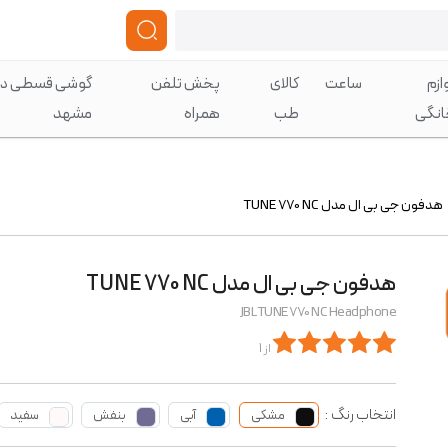
ازم
ساعت
کالای
پخش تلفن
گوشی قسطی در
انگی
طب
همراه
مشهد
هدفون جی بی ال مدل TUNE 770 NC
هدفون جی بی ال مدل TUNE 770 NC
JBL TUNE 770 NC Headphone
از 1
انتخاب رنگ :
مشکی
آبی
بنفش
سفید