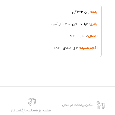
بدنه:
وزن: 232 گرم
باتری:
ظرفیت باتری: 690 میلی‌آمپر ساعت
اتصال:
بلوتوث: 5.3
اقلام همراه:
کابل USB Type-C
امکان پرداخت در محل
هفت روز ضمانت بازگشت کالا