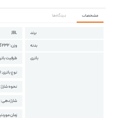
مشخصات
دیدگاه‌ها
برند
JBL
بدنه
وزن: 232 گرم
باتری
ظرفیت باتری: 690 میلی‌آمپ
نوع باتری: 
نحوه شارژ: از طر
شارژدهی: حداکثر 70 ساعت حالت پخش 
زمان موردنیاز شارژ شدن: حدود 2