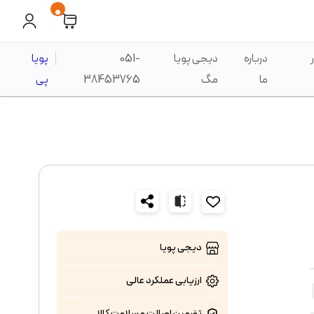
0
درباره
دیجی پویا
051-
پویا
ما
مگ
38453765
پی
دیجی پویا
ارزیابی عملکرد
عالی
تضمین اصالت و سلامت کالا