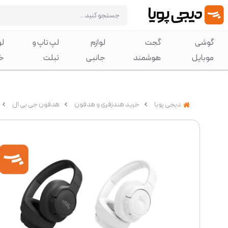
گوشی
گجت
لوازم
لپ تاپ و
لو
موبایل
هوشمند
جانبی
تبلت
خ
دیجی پویا
خرید هندزفری و هدفون
هدفون جی بی ال