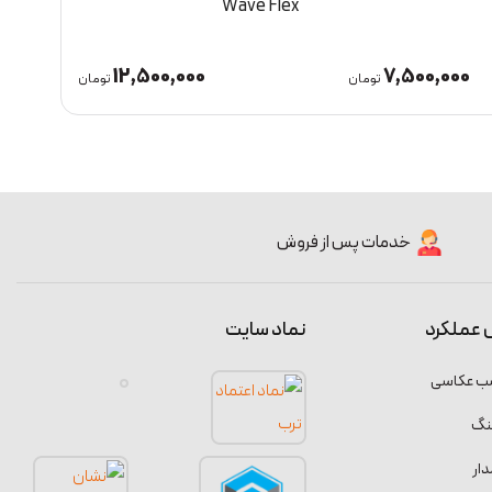
0BT
720BT
10,000,000
12,500,000
تومان
تومان
خدمات پس از فروش
 عملکرد
نماد سایت
سب عکاسی
نگ
ار