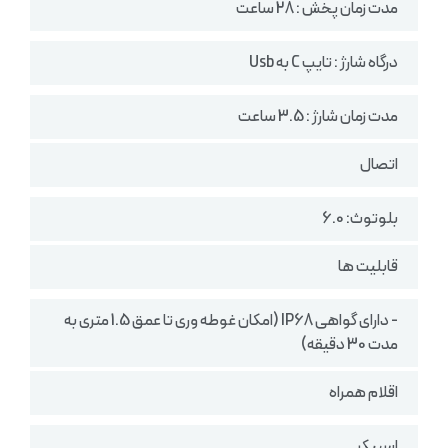
مدت زمان پخش : 28 ساعت
درگاه شارژ : تایپ C به Usb
مدت زمان شارژ : 3.5 ساعت
اتصال
بلوتوث: 6.0
قابلیت ها
- دارای گواهی IP68 (امکان غوطه وری تا عمق 1.5 متری به
مدت 30 دقیقه)
اقلام همراه
اسپیکر