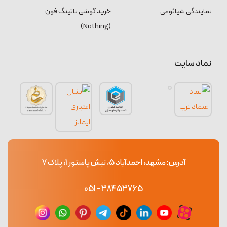
نمایندگی شیائومی
خرید گوشی ناتینگ فون
(Nothing)
نماد سایت
آدرس: مشهد، احمدآباد 5، نبش پاستور 1، پلاک 7
38453765 - 051