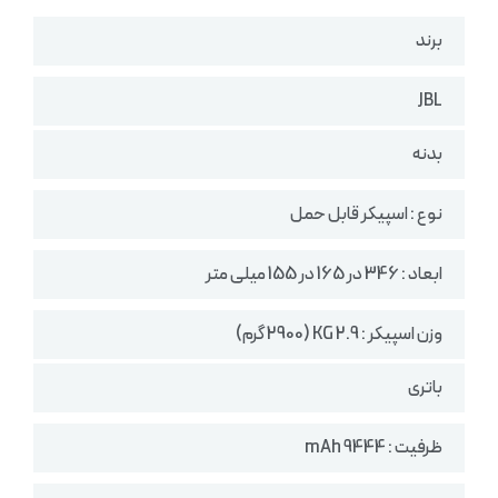
برند
JBL
بدنه
نوع : اسپیکر قابل حمل
ابعاد : 346 در 165 در 155 میلی متر
وزن اسپیکر :‌ 2.9 KG (2900 گرم)
باتری
ظرفیت : 9444 mAh