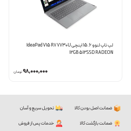
لپ تاپ لنوو 15.6 اینچی IdeaPad V15 R7 7730U
D
12GB 512SSD RADEON
98,000,000
ان
تومان
ضمانت اصل بودن کالا
تحویل سریع و آسان
ضمانت بازگشت کالا
خدمات پس از فروش