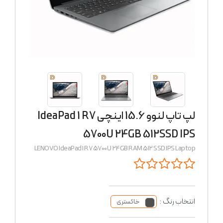
لپ تاپ لنوو 15.6 اینچی IdeaPad 1 R7
5700U 24GB 512SSD IPS
LENOVO IdeaPad 1 R7 5700U 24GB RAM 512 SSD IPS Laptop
انتخاب رنگ :
خاکستری