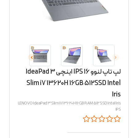
لپ تاپ لنوو 16 IPS اینچی IdeaPad 3
Slim i7 13620H 16GB 512SSD Intel
Iris
LENOVO IdeaPad 3 Slim i7 13620H 16GB RAM 512 SSD Intel Iris
IPS