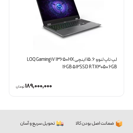
لپ تاپ لنوو 15.6 اینچی IdeaPad Slim 3 R5 5625U
8GB 512SSD
85,000,000
مان
تومان
ضمانت اصل بودن کالا
تحویل سریع و آسان