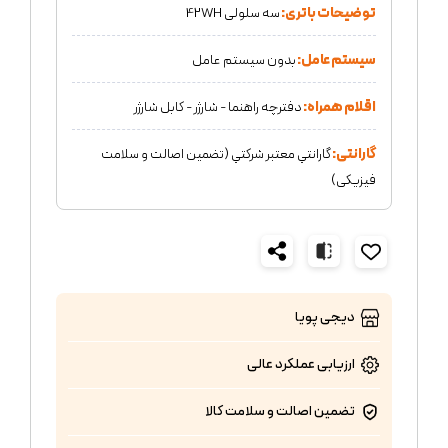
توضیحات باتری:
سه سلولی 42WH
سیستم عامل:
بدون سیستم عامل
اقلام همراه:
دفترچه راهنما - شارژر - کابل شارژر
گارانتی:
گارانتي معتبر شركتي (تضمين اصالت و سلامت
فیزیکی)
دیجی پویا
ارزیابی عملکرد
عالی
تضمین اصالت و سلامت کالا