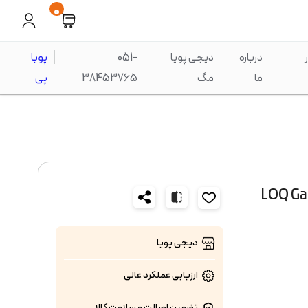
0
درباره
دیجی پویا
051-
پویا
ما
مگ
38453765
پی
LOQ Gaming i
دیجی پویا
ارزیابی عملکرد
عالی
تضمین اصالت و سلامت کالا