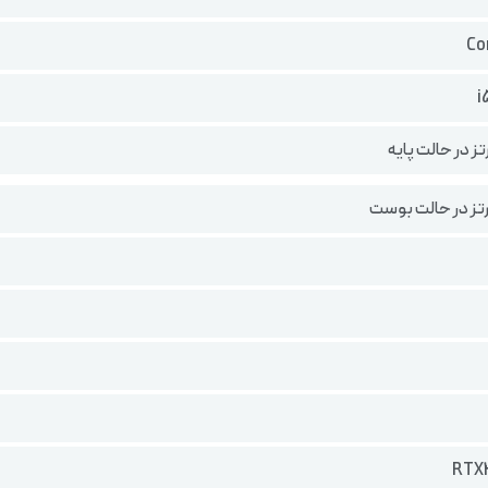
i
RTX