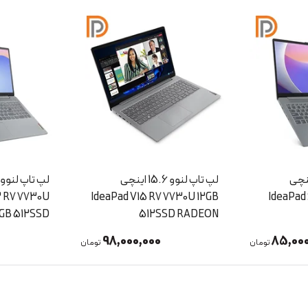
لنوو 15.6 اینچی
لپ تاپ لنوو 15.6 IPS اینچی
IdeaPad V
IdeaPad Slim 3 R7 7730U
اینچی 5
2SSD Intel
8GB 512SSD
107,000,000
98,000
تومان
تومان