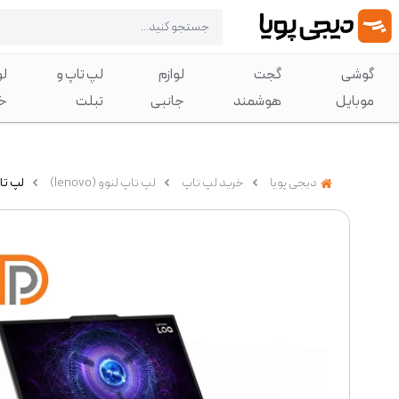
گوشی
گجت
لوازم
لپ تاپ و
لو
موبایل
هوشمند
جانبی
تبلت
خ
دیجی پویا
خرید لپ تاپ
لپ تاپ لنوو (lenovo)
لپ تاپ لنوو 15.6 اینچی 0 6GB