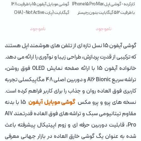
کارکرده - گوشی اپل IPhone 15 Pro Max
گوشی موبایل آیفون 15 با ظرفیت 128
با ظرفیت 512 گیگابایت بدون رجیستر
گیگابایت (پارت CHA) - Not Active
(پارت ZAA)
ناموجود
ناموجود
گوشی آیفون 15 نسل تازه ای از تلفن های هوشمند اپل هستند
که ترکیبی از قدرت پردازش، طراحی زیبا و نوآوری را ارائه می دهد.
خانواده آیفون 15 با ارائه صفحه نمایش OLED فوق روشن،
تراشه سریع A16 Bionic و دوربین اصلی 48 مگاپیکسلی تجربه
کاربری فوق العاده روان و جذاب را برای کاربر فراهم کرده است.
نسخه های پرو و پرو مکس
گوشی موبایل آیفون
15 با بدنه
مقاوم تیتانیومی سبک و تراشه های فوق العاده قدرتمند A17
Pro، قابلیت دوربین حرفه ای و زوم اپیتیکال پیشرفته باعث
شده به عنوان یگ گوشی خارق العاده در بازار جهانی معرفی