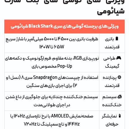
ویژگی های گوشی های بلک شارک
شیائومی
ویژگی‌های برجسته گوشی‌های سری Black Shark شیائومی
🔋 باتری
ظرفیت باتری بین 4500 تا 5000 میلی‌آمپر با شارژ سریع
قدرتمند
65W تا 120W
🎮 طراحی
نورپردازی RGB، بدنه مقاوم، فرم ارگونومیک و دکمه‌های
گیمینگ
Pop-Up مخصوص بازی
⚙️ پردازنده
استفاده از چیپست‌های Snapdragon سری 8 (نسل 1 و
قدرتمند
2) برای اجرای بازی‌های سنگین
🧊 سیستم
سیستم خنک‌کننده چندلایه برای جلوگیری از داغ شدن
خنک‌کننده
در اجرای طولانی‌مدت
📱 نمایشگر
صفحه‌نمایش AMOLED با نرخ تازه‌سازی 120Hz یا
حرفه‌ای
144Hz و تاچ‌سمپلینگ تا 720Hz