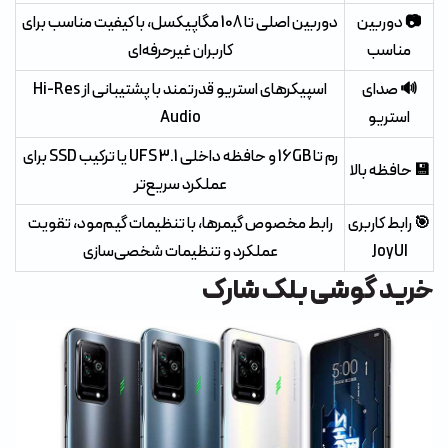
📷 دوربین
دوربین اصلی تا 108 مگاپیکسل، با کیفیت مناسب برای
مناسب
کاربران غیرحرفه‌ای
🔊 صدای
اسپیکرهای استریو قدرتمند با پشتیبانی از Hi-Res
استریو
Audio
رم تا 16GB و حافظه داخلی UFS 3.1 یا ترکیب SSD برای
💾 حافظه بالا
عملکرد سریع‌تر
🎯 رابط کاربری
رابط مخصوص گیمرها، با تنظیمات گیم‌مود، تقویت
JoyUI
عملکرد و تنظیمات شخصی‌سازی
خرید گوشی بلک شارک