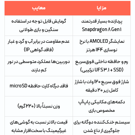
مزایا
معایب
پردازنده بسیار قدرتمند
گرمایش قابل توجه در استفاده
Snapdragon 8 Gen 1
سنگین و بازی طولانی
نمایشگر AMOLED با نرخ
عدم مقاومت در برابر آب و گرد و غبار
نوسازی 144 هرتز
(فاقد گواهی IP)
رم و حافظه داخلی فوق‌سریع
دوربین‌ها عملکرد متوسطی در نور
(UFS 3.1 + SSD ترکیبی)
کم دارند
شارژ فوق سریع 120 وات با شارژ
فاقد درگاه کارت حافظه microSD
کامل زیر 20 دقیقه
دکمه‌های مکانیکی پاپ‌آپ
وزن نسبتاً بالا (220 گرم)
مخصوص بازی
سیستم خنک‌کننده دوگانه برای
قیمت بالاتر نسبت به گوشی‌های
جلوگیری از داغ شدن
غیرگیمینگ با سخت‌افزار مشابه