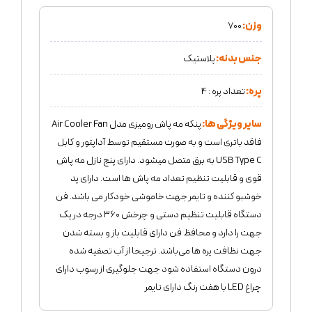
وزن:
700
جنس بدنه:
پلاستیک
پره:
تعداد پره : 4
سایر ویژگی ها:
پنکه مه پاش رومیزی مدل Air Cooler Fan
فاقد باتری است و به صورت مستقیم توسط آداپتور و کابل
USB Type C به برق متصل میشود. دارای پنج نازل مه پاش
قوی و قابلیت تنظیم تعداد مه پاش ها است. دارای پد
خوشبو کننده و تایمر جهت خاموشی خودکار می باشد. فن
دستگاه قابلیت تنظیم دستی و چرخش ۳۶۰ درجه در یک
جهت را دارد و محافظ فن دارای قابلیت باز و بسته شدن
جهت نظافت پره ها می‌باشد. ترجیحا از آب تصفیه شده
درون دستگاه استفاده شود جهت جلوگیری از رسوب دارای
چراغ LED با هفت رنگ دارای تایمر