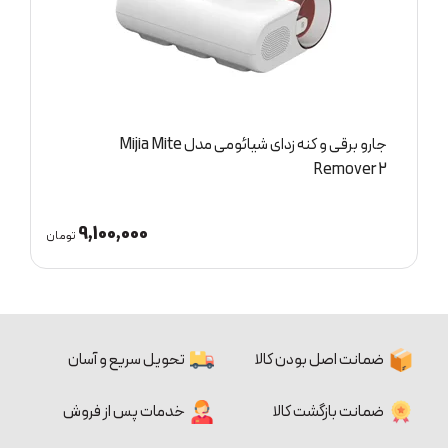
 کنه زدای شیائومی مدل Mijia Mite
چراغ قوه شیائومی مدل Lite QWSDT001
00,000
9,100,000
تومان
ضمانت اصل بودن کالا
تحویل سریع و آسان
ضمانت بازگشت کالا
خدمات پس از فروش