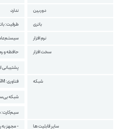
دوربین
ندارد
باتری
ظرفیت: باتری ق
نرم افزار
سیستم‌عامل:  operating system
سخت افزار
حافظه و رم: 4 مگابایت با 4 مگابای
پشتیبانی از
شبکه
فناوری: GSM
شبکه بی‌سیم
سیم‌کارت: د
سایر قابلیت ها
- مجهز به رادیو FM با 