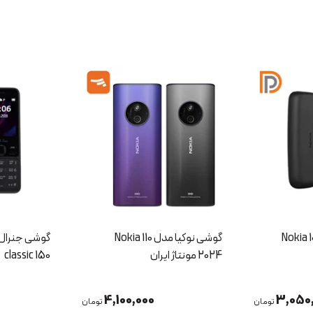
یا مدل Nokia 110
گوشی جنرال لوکس مدل
گوشی جنرال
Classic 210
classic 150
2,600,000
4,100,
تومان
تومان