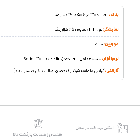
بدنه:
ابعاد: 130.9 در 50.6 در 14 میلی‌متر
نمایشگر:
نوع: TFT ، نمایش 65 هزار رنگ
دوربین:
ندارد
نرم افزار:
سیستم‌عامل: Series 30+ operating system
گارانتی:
گارانتي ١٨ ماهه شركتي ( تضمين اصالت كالا ، رجيستر شده )
امکان پرداخت در محل
هفت روز ضمانت بازگشت کالا