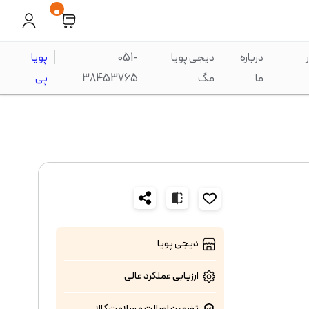
0
درباره
دیجی پویا
051-
پویا
ما
مگ
38453765
پی
دیجی پویا
ارزیابی عملکرد
عالی
تضمین اصالت و سلامت کالا