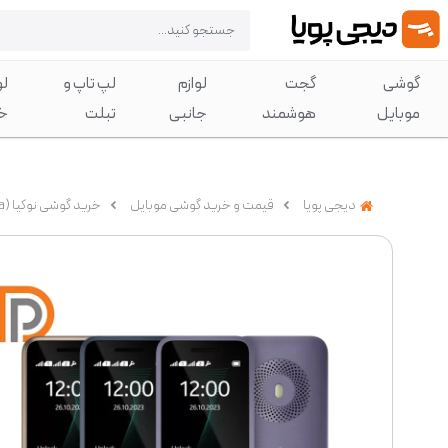
گوشی
گجت
لوازم
لپ تاپ و
لو
موبایل
هوشمند
جانبی
تبلت
خ
دیجی پویا
قیمت و خرید گوشی موبایل
خرید گوشی نوکیا (Nokia)