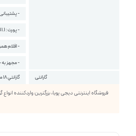
- پشتیبانی از جک 5
- پورت : microUSB 1.1
- اقلام همر
- مجهز به چ
گارانتی
گارانتي ١٨ ماهه شركتي ( تضمين اصالت كالا ، رجيستر شده )