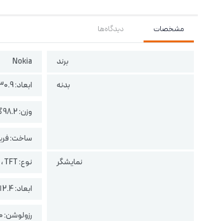
مشخصات
دیدگاه‌ها
برند
Nokia
بدنه
ابعاد: 130.9 در 50.6 در 14 میلی‌متر
وزن: 98.2 گرم
ساخت: فری
نمایشگر
نوع: TFT ، نمایش 65 هزار رنگ
ابعاد: 2.4 اینچ
رزولوشن: 240 در 320 پیکسل