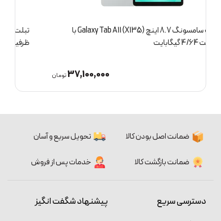
تبلت سامسونگ Galaxy Tab S10 Lite (X406B) 5G با
ت
ظرفیت 6/128 گیگابایت
97,000,000
ان
تومان
ضمانت اصل بودن کالا
تحویل سریع و آسان
ضمانت بازگشت کالا
خدمات پس از فروش
دسترسی سریع
پیشنهاد شگفت انگیز