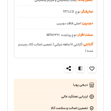
جنس بدنه:
پشت پلاستیکی و فریم پلاستیکی
نمایشگر:
نوع: TFT LCD
دوربین:
اصلی:فاقد دوربین
سخت افزار:
نوع پردازنده : MTK6261
گارانتی:
گارانتي ١٨ ماهه شركتي ( تضمين اصالت كالا ، رجيستر
شده )
دیجی پویا
ارزیابی عملکرد
عالی
تضمین اصالت و سلامت کالا