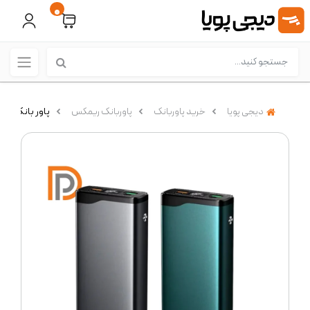
0
دیجی پویا
خرید پاوربانک
پاوربانک ریمکس
پاور بانک ریمکس RPP-129 با ظرفیت 20000 