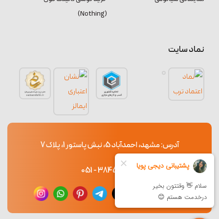
(Nothing)
نماد سایت
آدرس: مشهد، احمدآباد 5، نبش پاستور 1، پلاک 7
38453765 - 051