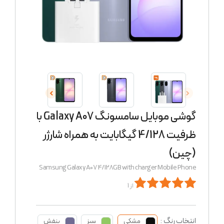
گوشی موبایل سامسونگ Galaxy A07 با
ظرفیت 4/128 گیگابایت به همراه شارژر
(چین)
Samsung Galaxy A07 4/128GB with charger Mobile Phone
از 1
انتخاب رنگ :
مشکی
سبز
بنفش