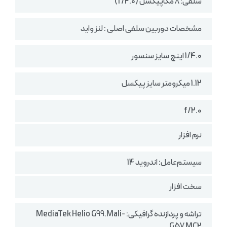
سلفی: 8 مگاپیکسل (f/2.0)
مشخصات دوربین سلفی اصلی : لنز واید
1/4.0 اینچ سایز سنسور
1.12 میکرومتر سایز پیکسل
f/2.0
نرم افزار
سیستم‌عامل: اندروید 14
سخت افزار
تراشه و پردازنده گرافیکی: MediaTek Helio G99.Mali-
G57 MC2