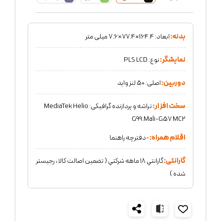
بدنه:
ابعاد: 164.4×77.4×7.6 میلی متر
نمایشگر:
نوع: PLS LCD
دوربین:
اصلی: 50 لنز واید
سخت افزار:
تراشه و پردازنده گرافیکی: MediaTek Helio
G99.Mali-G57 MC2
اقلام همراه:
-دفترچه راهنما
گارانتی:
گارانتي ١٨ ماهه شركتي ( تضمين اصالت كالا ، رجيستر
شده )