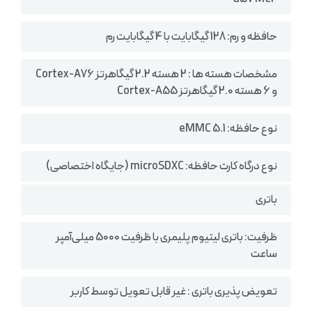
حافظه و رم: 128 گیگابایت با 4 گیگابایت رم
مشخصات هسته ها : 2 هسته 2.2 گیگاهرتز Cortex-A76
و 6 هسته 2.0 گیگاهرتز Cortex-A55
نوع حافظه: eMMC 5.1
نوع درگاه کارت حافظه: microSDXC (جایگاه اختصاصی)
باتری
ظرفیت: باتری لیتیوم پلیمری با ظرفیت 5000 میلی‌آمپر
ساعت
تعویض پذیری باتری : غیر قابل تعویل توسط کاربر