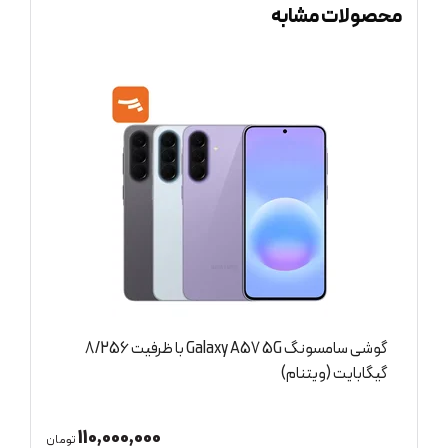
محصولات مشابه
گوشی سامسونگ Galaxy A57 5G با ظرفیت 8/256
گوشی سامس
12/512 گیگابایت (ویتنام)
,000
110,000,000
تومان