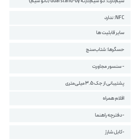
سیم‌کارت: دو سیم‌کارته dual stand-by (نانو سیم)
NFC: ندارد
سایر قابلیت ها
حسگرها: شتاب‌سنج
- سنسور مجاورت
پشتیبانی از جک 3.5 میلی‌متری
اقلام همراه
-دفترچه راهنما
-کابل شارژ