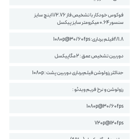
فوکوس خودکار با تشخیص فاز 1/2.76 اینچ سایز
سنسور0.64 میکرومتر سایز پیکسل
f/1.8فیلم‌ برداری: 1080p@30/60fps
دوربین تشخیص عمق : 2 مگاپیکسل
حداکثر رزولوشن فیلم‌برداری دوربین‌ پشت : 1080p
رزولوشن و نرخ فریم ویدئو :
1080p@30/60fps
720p@120fps