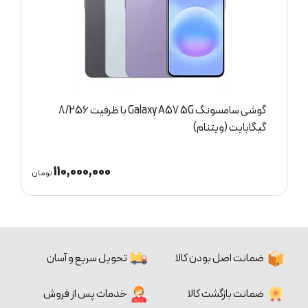
گوشی سامسونگ Galaxy A57 5G با ظرفیت 8/256
12/512 گیگابایت (ویتنام)
0
110,000,000
تومان
ضمانت اصل بودن کالا
تحویل سریع و آسان
ضمانت بازگشت کالا
خدمات پس از فروش