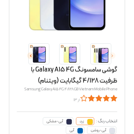
گوشی سامسونگ Galaxy A15 4G با
ظرفیت 4/128 گیگابایت (ویتنام)
Samsung Galaxy A15 4G 4/128GB Vietnam Mobile Phone
از 13
انتخاب رنگ :
زرد
آبی-مشکی
آبی-روشن
آبی