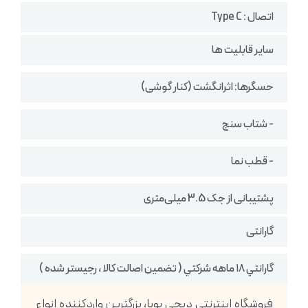
اتصال : Type C
سایر قابلیت ها
حسگرها: اثرانگشت (کنار گوشی)
- شتاب سنج
- قطب نما
پشتیبانی از جک 3.5 میلی‌متری
گارانتی
گارانتي ١٨ ماهه شركتي ( تضمين اصالت كالا ، رجيستر شده )
فروشگاه اینترنتی دیجی پویا، بزرگترین واردکننده انواع