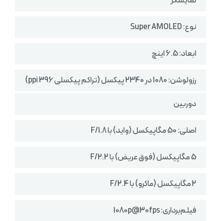
نمایشگر
نوع: Super AMOLED
ابعاد: 6.5 اینچ
رزولوشن: 1080 در 2340 پیکسل (تراکم پیکسلی 396 ppi)
دوربین
اصلی: 50 مگاپیکسل (واید) با F/1.8
5 مگاپیکسل (فوق‌ عریض) با F/2.2
2 مگاپیکسل (ماکرو) با F/2.4
فیلم‌برداری: 1080p@30fps