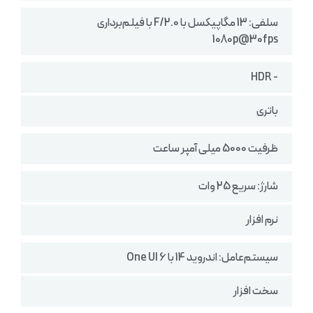
سلفی: 13 مگاپیکسل با F/2.0 با فیلم‌برداری
1080p@30fps
- HDR
باتری
ظرفیت 5000 میلی آمپر ساعت
شارژ: سریع 25 وات
نرم افزار
سیستم‌عامل: اندروید 14 با One UI 6
سخت افزار