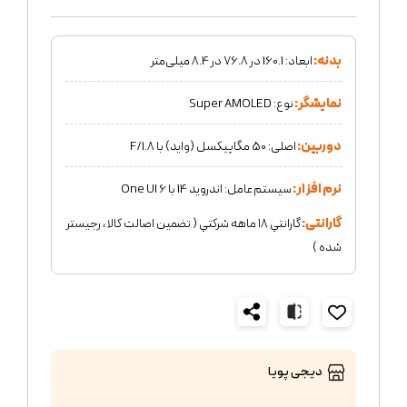
بدنه:
ابعاد: 160.1 در 76.8 در 8.4 میلی‌متر
نمایشگر:
نوع: Super AMOLED
دوربین:
اصلی: 50 مگاپیکسل (واید) با F/1.8
نرم افزار:
سیستم‌عامل: اندروید 14 با One UI 6
گارانتی:
گارانتي ١٨ ماهه شركتي ( تضمين اصالت كالا ، رجيستر
شده )
دیجی پویا